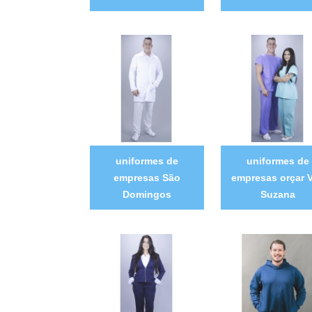
uniformes de
uniformes de
empresas São
empresas orçar V
Domingos
Suzana