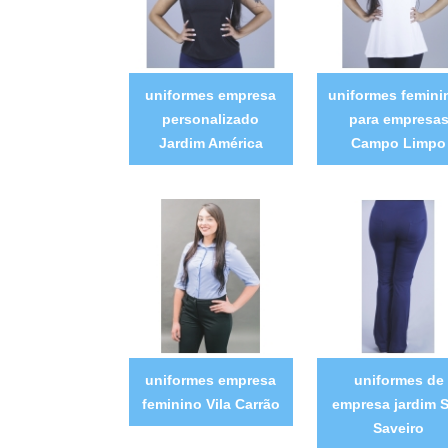
uniformes empresa
uniformes femini
personalizado
para empresa
Jardim América
Campo Limpo
uniformes empresa
uniformes de
feminino Vila Carrão
empresa jardim 
Saveiro