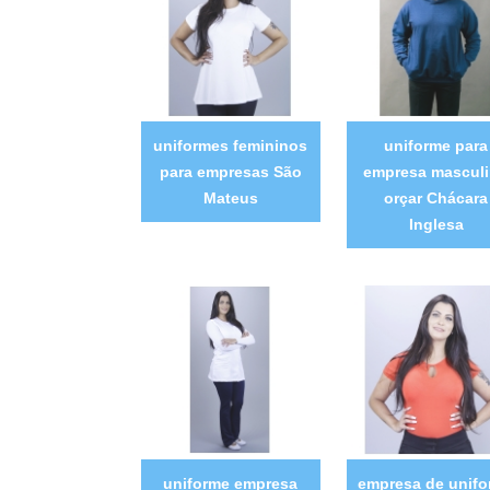
uniformes femininos
uniforme para
para empresas São
empresa mascul
Mateus
orçar Chácara
Inglesa
uniforme empresa
empresa de unif