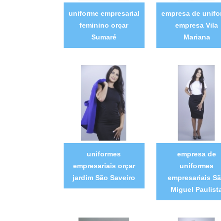
uniforme empresarial
empresa de unif
feminino orçar
empresa Vila
Sumaré
Mariana
uniformes
empresa de
empresariais orçar
uniformes
jardim São Saveiro
empresariais S
Miguel Paulist