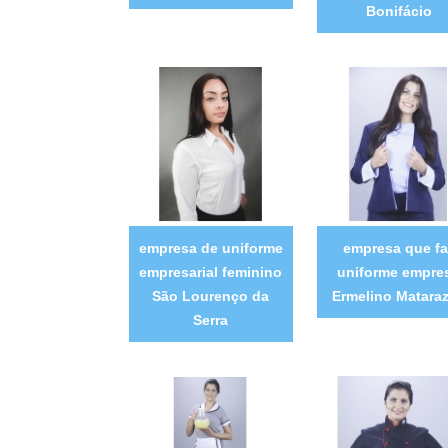
Bonifácio
empresa de uniforme
empresa que fa
empresarial feminino
uniforme empre
São Lourenço da
Ermelino Matara
Serra