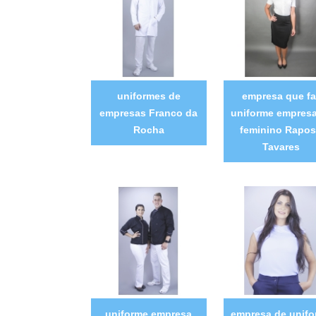
uniformes de
empresa que fa
empresas Franco da
uniforme empresa
Rocha
feminino Rapo
Tavares
uniforme empresa
empresa de unif