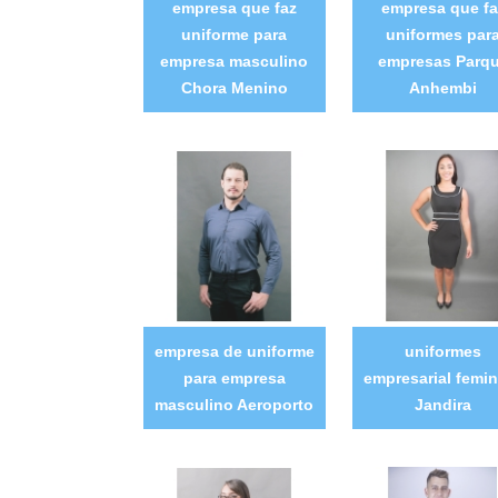
empresa que faz
empresa que fa
uniforme para
uniformes par
empresa masculino
empresas Parq
Chora Menino
Anhembi
empresa de uniforme
uniformes
para empresa
empresarial femi
masculino Aeroporto
Jandira