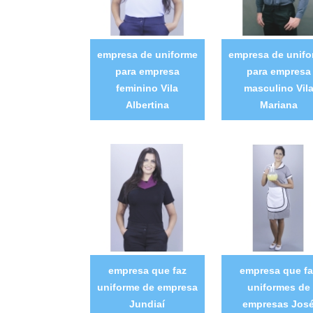
empresa de uniforme
empresa de unif
para empresa
para empresa
feminino Vila
masculino Vil
Albertina
Mariana
empresa que faz
empresa que fa
uniforme de empresa
uniformes de
Jundiaí
empresas Jos