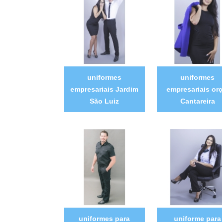
uniformes
uniformes
empresariais Jardim
empresariais orç
São Luiz
Cantareira
uniformes para
uniforme para