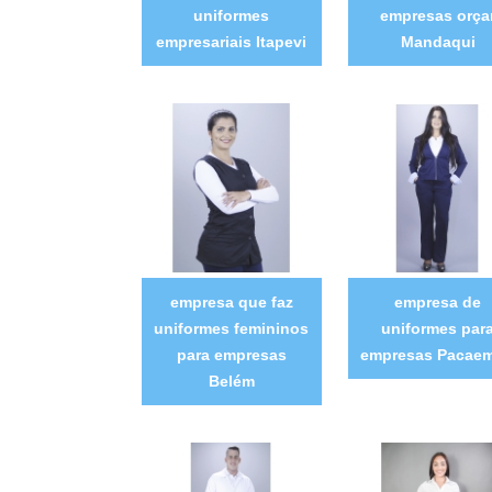
uniformes
empresas orça
empresariais Itapevi
Mandaqui
empresa que faz
empresa de
uniformes femininos
uniformes par
para empresas
empresas Pacae
Belém