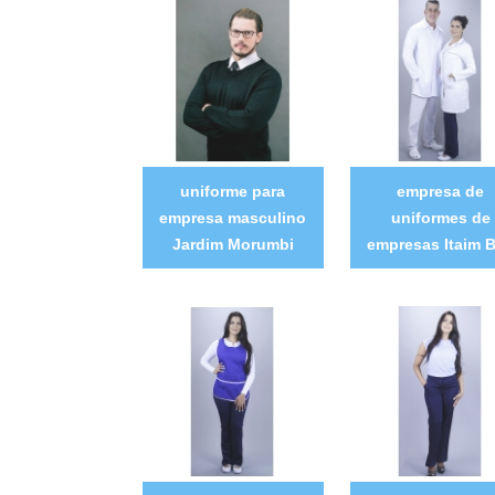
uniforme para
empresa de
empresa masculino
uniformes de
Jardim Morumbi
empresas Itaim B