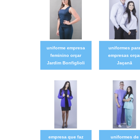
uniforme empresa
uniformes par
feminino orçar
empresas orça
Jardim Bonfiglioli
Jaçanã
empresa que faz
uniformes de