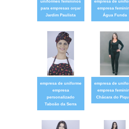
uniformes femininos
empresa de unif
para empresas orçar
empresa femini
Jardim Paulista
Água Funda
empresa de uniforme
empresa de unif
empresa
empresa femini
personalizado
Chácara do Piqu
Taboão da Serra