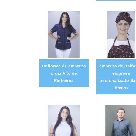
uniforme de empresa
empresa de unif
orçar Alto de
empresa
Pinheiros
personalizado Sa
Amaro