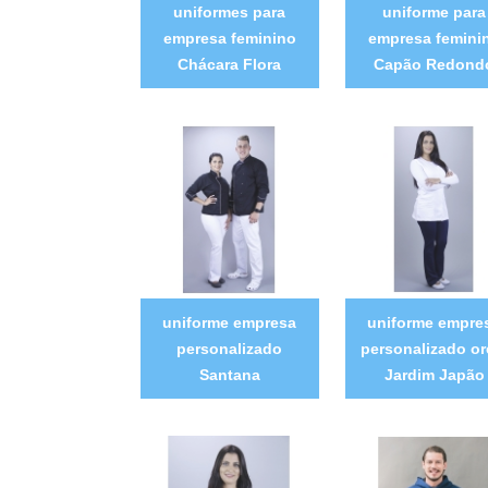
uniformes para
uniforme para
empresa feminino
empresa femini
Chácara Flora
Capão Redond
uniforme empresa
uniforme empre
personalizado
personalizado or
Santana
Jardim Japão