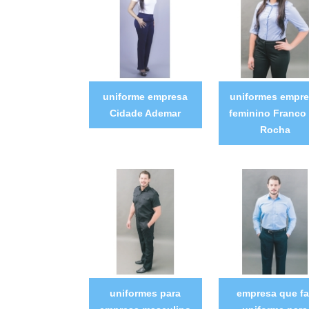
uniforme empresa
uniformes empr
Cidade Ademar
feminino Franco
Rocha
uniformes para
empresa que fa