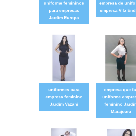
uniforme femininos
empresa de unif
para empresas
empresa Vila End
Jardim Europa
uniformes para
empresa que fa
empresa feminino
uniforme empre
Jardim Vazani
feminino Jardi
Marajoara