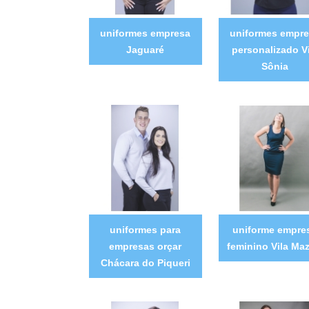
uniformes empresa
uniformes empr
Jaguaré
personalizado Vi
Sônia
uniformes para
uniforme empre
empresas orçar
feminino Vila Maz
Chácara do Piqueri