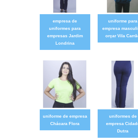
empresa de
uniforme para
uniformes para
empresa mascul
empresas Jardim
orçar Vila Carr
Londrina
uniforme de empresa
uniformes de
Chácara Flora
empresa Cidad
Dutra