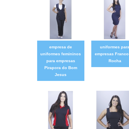
empresa de
uniformes par
uniformes femininos
empresas Franco
para empresas
Rocha
Pirapora do Bom
Jesus