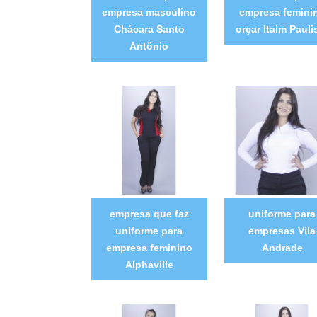
empresa masculino
empresa femini
Chácara Santo
orçar Itaim Pauli
Antônio
empresa que faz
uniforme para
uniforme para
empresas Vila
empresa feminino
Andrade
Alphaville