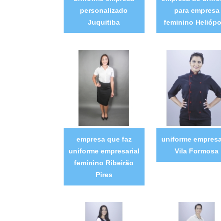
personalizado
para empresa
Juquitiba
feminino Heliópo
empresa que faz
uniforme empresa
uniforme empresarial
Vila Formosa
feminino Ribeirão
Pires