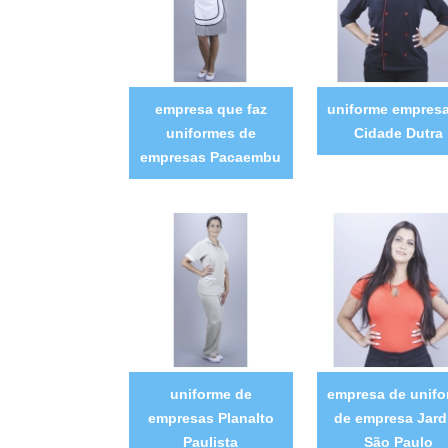
empresa que faz
uniforme empresa
uniformes de
Cidade Dutra
empresas Pacaembu
uniforme de
empresa de unif
empresas Planalto
de empresa Jar
Paulista
São Paulo