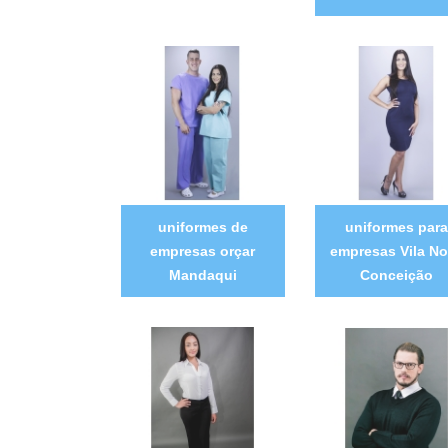
uniformes de
uniformes para
empresas orçar
empresas Vila N
Mandaqui
Conceição