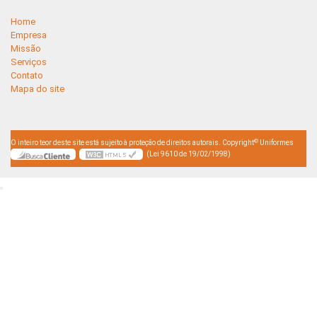
Home
Empresa
Missão
Serviços
Contato
Mapa do site
©
O inteiro teor deste site está sujeito à proteção de direitos autorais. Copyright
Uniformes
(Lei 9610 de 19/02/1998)