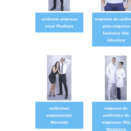
uniforme empresa
empresa de unifo
orçar Perdizes
para empresa
feminino Vila
Albertina
uniformes
empresa de
empresariais
uniformes de
Morumbi
empresas Vila
Madalena