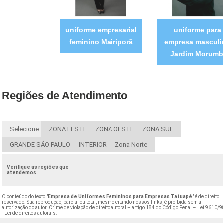
uniforme empresarial
uniforme para
feminino Mairiporã
empresa masculi
Jardim Morumb
Regiões de Atendimento
Selecione:
ZONA LESTE
ZONA OESTE
ZONA SUL
GRANDE SÃO PAULO
INTERIOR
Zona Norte
Verifique as regiões que
atendemos
O conteúdo do texto "
Empresa de Uniformes Femininos para Empresas Tatuapé
" é de direito
reservado. Sua reprodução, parcial ou total, mesmo citando nossos links, é proibida sem a
autorização do autor. Crime de violação de direito autoral – artigo 184 do Código Penal –
Lei 9610/9
- Lei de direitos autorais
.