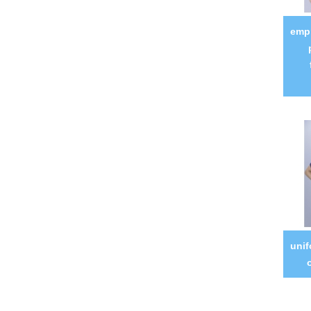
emp
uni