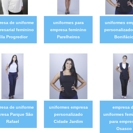
resa de uniforme
uniformes para
uniformes em
esarial feminino
empresa feminino
personalizad
ila Progredior
Parelheiros
Bonifáci
resa de uniforme
uniformes empresa
empresa 
resa Parque São
personalizado
uniformes fem
Rafael
Cidade Jardim
para empre
Osasco