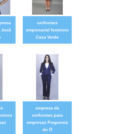
presa
uniformes
o José
empresarial feminino
o
Casa Verde
de
empresa de
ininos
uniformes para
sas
empresas Freguesia
do Ó