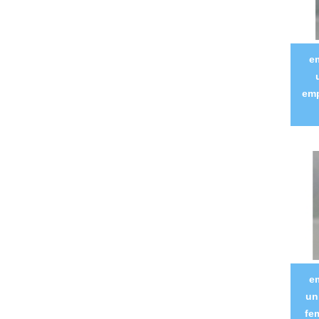
e
emp
e
un
fe