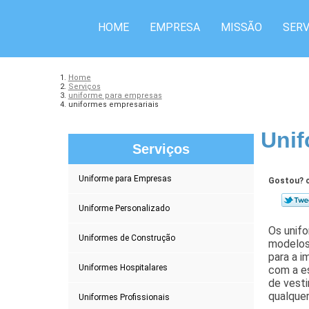
HOME
EMPRESA
MISSÃO
SERV
Home
Serviços
uniforme para empresas
uniformes empresariais
Unif
Serviços
Uniforme para Empresas
Gostou? c
Uniforme Personalizado
Os unif
Uniformes de Construção
modelos 
para a 
Uniformes Hospitalares
com a e
de vesti
qualquer
Uniformes Profissionais