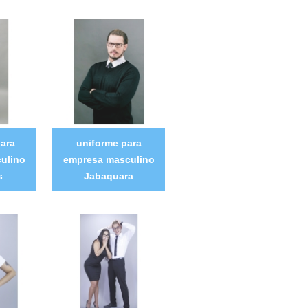
ara
uniforme para
ulino
empresa masculino
s
Jabaquara