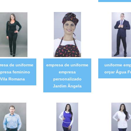
resa de uniforme
empresa de uniforme
uniforme em
presa feminino
empresa
orçar Água 
Vila Romana
personalizado
Jardim Ângela