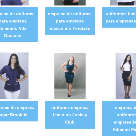
resa de uniforme
empresa de uniforme
uniformes fem
para empresa
para empresa
para empresas
feminino Vila
masculino Perdizes
Gustavo
forme de empresa
uniforme empresa
empresa 
orçar Brooklin
feminino Jockey
uniforme
Club
empresaria
Ribeirão Pi