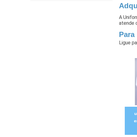
Adqu
A Unifor
atende c
Para
Ligue p
u
e