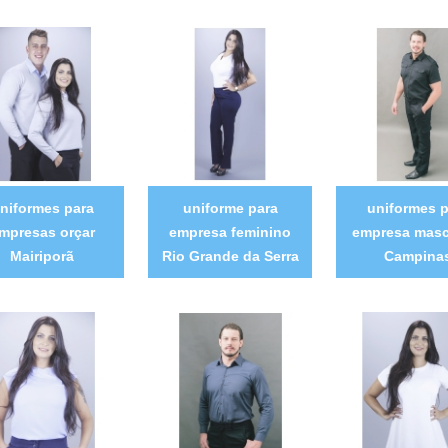
niformes para
uniforme para
uniformes p
mpresas orçar
empresa feminino
empresa masc
Mairiporã
Rio Grande da Serra
Campina