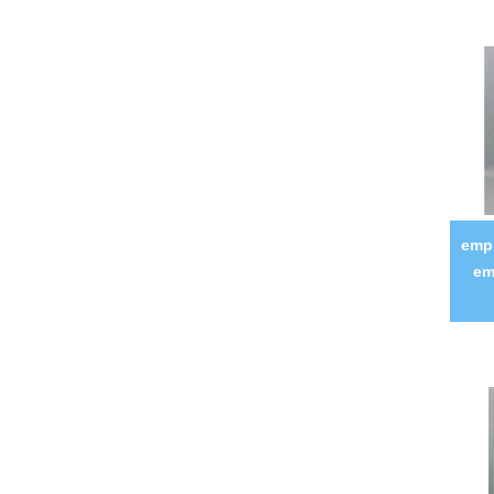
emp
em