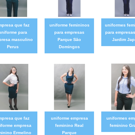
mpresa que faz
uniforme femininos
uniformes fem
uniforme para
para empresas
para empresas
resa masculino
Parque São
Jardim Ja
Perus
Domingos
mpresa que faz
uniforme empresa
uniformes em
iforme empresa
feminino Real
feminino Gr
minino Ermelino
Parque