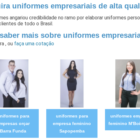
ira uniformes empresariais de alta qua
mes angariou credibilidade no ramo por elaborar uniformes pers
lientes de todo o Brasil.
 saber mais sobre uniformes empresaria
ara
,
ou
faça uma cotação
niformes para
uniformes para
uniformes em
mpresas orçar
empresa feminino
feminino M'Boi
Barra Funda
Sapopemba