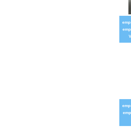
emp
empr
V
emp
emp