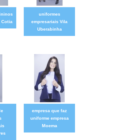
ininos
uniformes
 Cotia
empresariais Vila
Uberabinha
de
empresa que faz
s
uniforme empresa
is
Moema
res