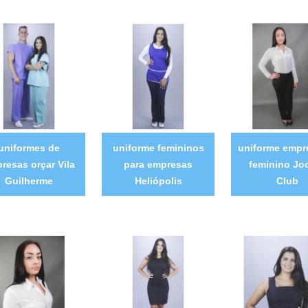
uniformes de
uniforme femininos
uniforme empre
resas orçar Vila
para empresas
feminino Jo
Guilherme
Heliópolis
Club