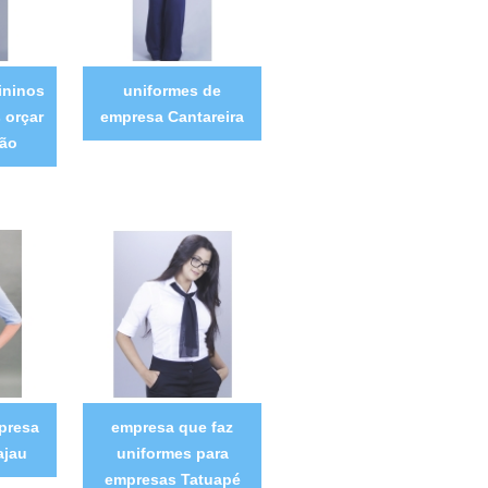
ininos
uniformes de
 orçar
empresa Cantareira
pão
presa
empresa que faz
ajau
uniformes para
empresas Tatuapé