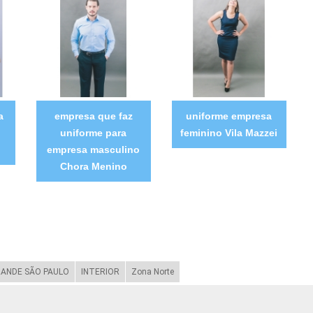
a
empresa que faz
uniforme empresa
uniforme para
feminino Vila Mazzei
empresa masculino
Chora Menino
ANDE SÃO PAULO
INTERIOR
Zona Norte