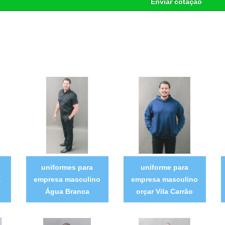
Enviar cotação
uniformes para
uniforme para
a
empresa masculino
empresa masculino
Água Branca
orçar Vila Carrão