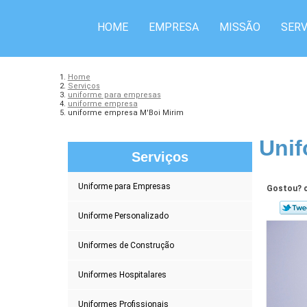
HOME
EMPRESA
MISSÃO
SERV
Home
Serviços
uniforme para empresas
uniforme empresa
uniforme empresa M'Boi Mirim
Unif
Serviços
Uniforme para Empresas
Gostou? c
Uniforme Personalizado
Uniformes de Construção
Uniformes Hospitalares
Uniformes Profissionais