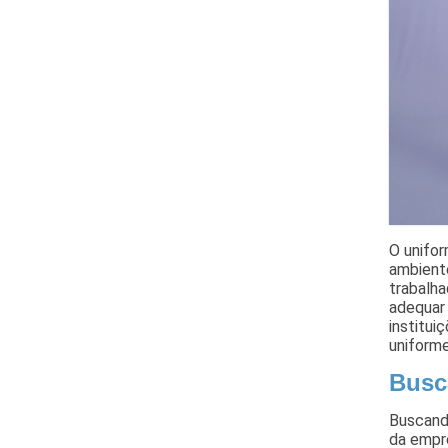
O unifo
ambiente
trabalha
adequar 
institui
uniform
Busc
Buscand
da empr