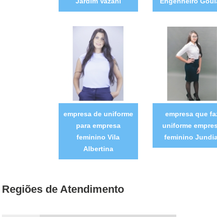
Jardim Vazani
Engenheiro Goul
empresa de uniforme
empresa que fa
para empresa
uniforme empre
feminino Vila
feminino Jundia
Albertina
Regiões de Atendimento