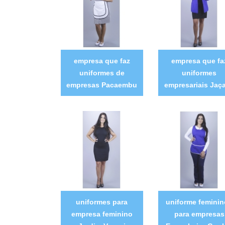
empresa que faz
empresa que fa
uniformes de
uniformes
empresas Pacaembu
empresariais Jaç
uniformes para
uniforme femini
empresa feminino
para empresas