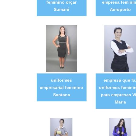
feminino orçar
empresa femini
Sumaré
Aeroporto
uniformes
empresa que fa
empresarial feminino
uniformes femini
Santana
para empresas Vi
Maria