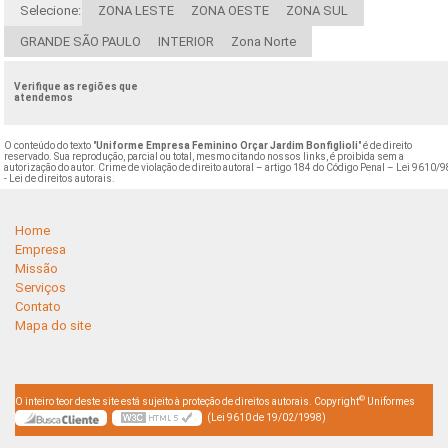
Selecione:
ZONA LESTE
ZONA OESTE
ZONA SUL
GRANDE SÃO PAULO
INTERIOR
Zona Norte
Verifique as regiões que
atendemos
O conteúdo do texto "
Uniforme Empresa Feminino Orçar Jardim Bonfiglioli
" é de direito
reservado. Sua reprodução, parcial ou total, mesmo citando nossos links, é proibida sem a
autorização do autor. Crime de violação de direito autoral – artigo 184 do Código Penal –
Lei 9610/9
- Lei de direitos autorais
.
Home
Empresa
Missão
Serviços
Contato
Mapa do site
©
O inteiro teor deste site está sujeito à proteção de direitos autorais. Copyright
Uniformes
(Lei 9610 de 19/02/1998)