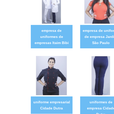
empresa de
empresa de unifo
uniformes de
de empresa Jard
empresas Itaim Bibi
São Paulo
uniforme empresarial
uniformes de
Cidade Dutra
empresa Cidad