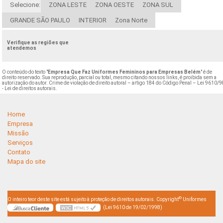
Selecione:
ZONA LESTE
ZONA OESTE
ZONA SUL
GRANDE SÃO PAULO
INTERIOR
Zona Norte
Verifique as regiões que
atendemos
O conteúdo do texto "
Empresa Que Faz Uniformes Femininos para Empresas Belém
" é de
direito reservado. Sua reprodução, parcial ou total, mesmo citando nossos links, é proibida sem a
autorização do autor. Crime de violação de direito autoral – artigo 184 do Código Penal –
Lei 9610/9
- Lei de direitos autorais
.
Home
Empresa
Missão
Serviços
Contato
Mapa do site
©
O inteiro teor deste site está sujeito à proteção de direitos autorais. Copyright
Uniformes
(Lei 9610 de 19/02/1998)