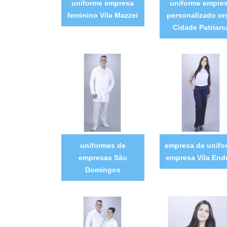
uniforme empresa
uniforme empre
feminino Vila Mazzei
personalizado or
Cidade Patriarc
uniformes de
empresa de unifo
empresas São
empresa Vila End
Domingos