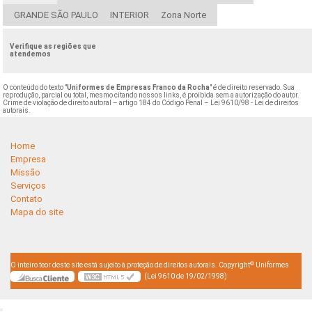
GRANDE SÃO PAULO
INTERIOR
Zona Norte
Verifique as regiões que
atendemos
O conteúdo do texto "
Uniformes de Empresas Franco da Rocha
" é de direito reservado. Sua
reprodução, parcial ou total, mesmo citando nossos links, é proibida sem a autorização do autor.
Crime de violação de direito autoral – artigo 184 do Código Penal –
Lei 9610/98 - Lei de direitos
autorais
.
Home
Empresa
Missão
Serviços
Contato
Mapa do site
©
O inteiro teor deste site está sujeito à proteção de direitos autorais. Copyright
Uniformes
(Lei 9610 de 19/02/1998)