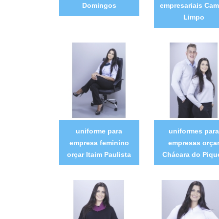
Domingos
empresariais Ca
Limpo
uniforme para
uniformes para
empresa feminino
empresas orça
orçar Itaim Paulista
Chácara do Pique