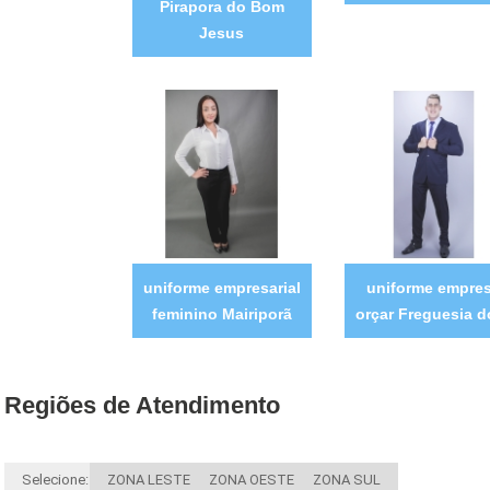
Pirapora do Bom
Jesus
uniforme empresarial
uniforme empre
feminino Mairiporã
orçar Freguesia d
Regiões de Atendimento
Selecione:
ZONA LESTE
ZONA OESTE
ZONA SUL