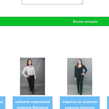
Enviar cotação
al
uniforme empresarial
empresa de uniforme
feminino Mairiporã
empresa feminino