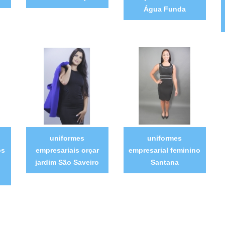
Água Funda
uniformes
uniformes
os
empresariais orçar
empresarial feminino
jardim São Saveiro
Santana