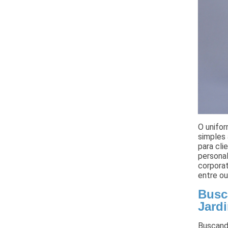
O unifo
simples 
para cl
personal
corporat
entre o
Busc
Jard
Buscand