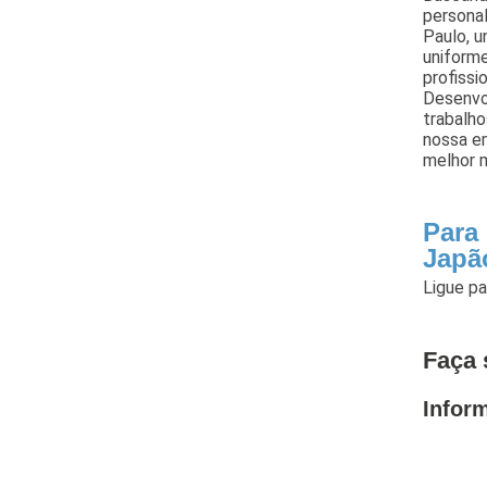
persona
Paulo, u
uniforme
profissi
Desenvol
trabalh
nossa em
melhor 
Para
Japã
Ligue p
Faça 
Infor