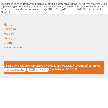
O conteúdo do texto "
Uniforme Empresa Feminino Orçar Guarulhos
" é de direito reservado. Sua
reprodução, parcial ou total, mesmo citando nossos links, é proibida sem a autorização do autor.
Crime de violação de direito autoral – artigo 184 do Código Penal –
Lei 9610/98 - Lei de direitos
autorais
.
Home
Empresa
Missão
Serviços
Contato
Mapa do site
©
O inteiro teor deste site está sujeito à proteção de direitos autorais. Copyright
Uniformes
(Lei 9610 de 19/02/1998)