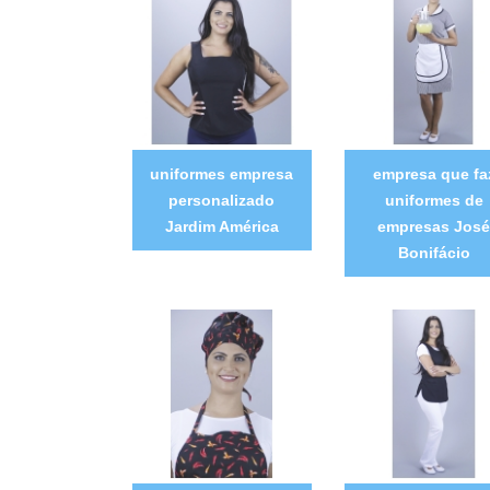
uniformes empresa
empresa que fa
personalizado
uniformes de
Jardim América
empresas José
Bonifácio