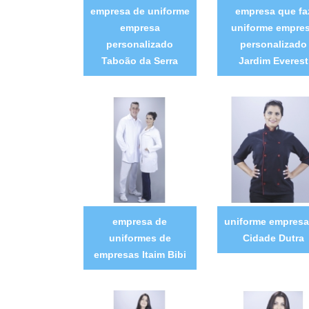
empresa de uniforme
empresa que fa
empresa
uniforme empre
personalizado
personalizado
Taboão da Serra
Jardim Everest
empresa de
uniforme empresar
uniformes de
Cidade Dutra
empresas Itaim Bibi