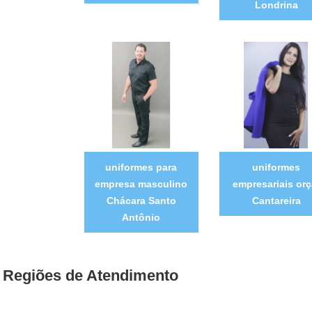
Londrina
uniformes para
uniformes
empresa masculino
empresariais orç
Chácara Santo
Cantareira
Antônio
Regiões de Atendimento