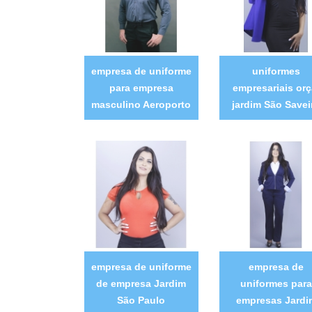
empresa de uniforme
uniformes
para empresa
empresariais orç
masculino Aeroporto
jardim São Savei
empresa de uniforme
empresa de
de empresa Jardim
uniformes para
São Paulo
empresas Jardi