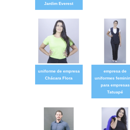
Jardim Everest
uniforme de empresa
empresa de
Chácara Flora
uniformes femini
para empresas
Tatuapé