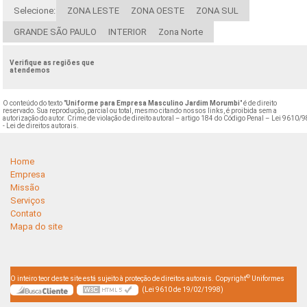
Selecione:
ZONA LESTE
ZONA OESTE
ZONA SUL
GRANDE SÃO PAULO
INTERIOR
Zona Norte
Verifique as regiões que
atendemos
O conteúdo do texto "
Uniforme para Empresa Masculino Jardim Morumbi
" é de direito
reservado. Sua reprodução, parcial ou total, mesmo citando nossos links, é proibida sem a
autorização do autor. Crime de violação de direito autoral – artigo 184 do Código Penal –
Lei 9610/9
- Lei de direitos autorais
.
Home
Empresa
Missão
Serviços
Contato
Mapa do site
©
O inteiro teor deste site está sujeito à proteção de direitos autorais. Copyright
Uniformes
(Lei 9610 de 19/02/1998)