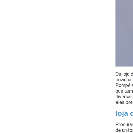
Os loja 
cozinha 
Pompéia
que aum
diversa
eles bo
loja
Procuran
de unifo