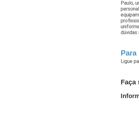
Paulo, u
personal
equipam
profissi
uniform
dúvidas 
Para
Ligue p
Faça 
Infor