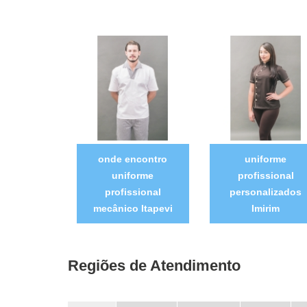
onde encontro
uniforme
uniforme
profissional
profissional
personalizados
mecânico Itapevi
Imirim
Regiões de Atendimento