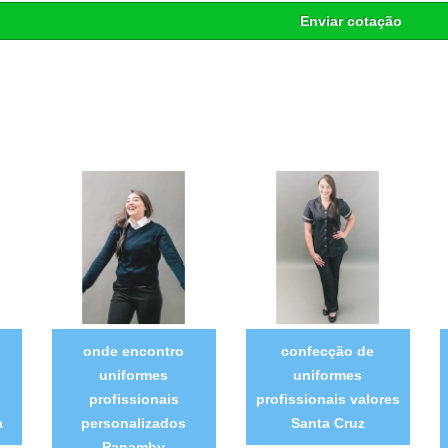
Enviar cotação
onde encontro
confecção de
uniformes
uniformes
o
profissionais
profissionais valores
a
personalizados
Santa Cruz
Panamby