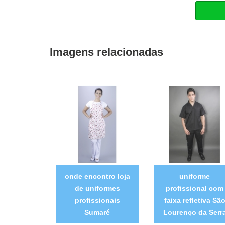
Imagens relacionadas
onde encontro loja
uniforme
de uniformes
profissional com
profissionais
faixa refletiva Sã
Sumaré
Lourenço da Serr