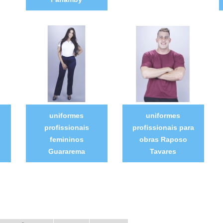
uniformes
uniformes
profissionais
profissionais para
femininos
obras Raposo
Guararema
Tavares