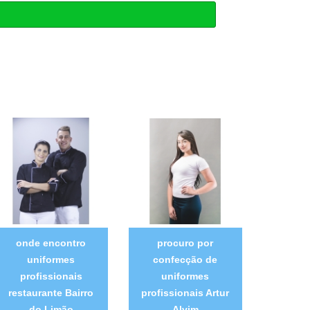
onde encontro
procuro por
uniformes
confecção de
profissionais
uniformes
restaurante Bairro
profissionais Artur
do Limão
Alvim