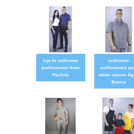
loja de uniformes
uniformes
profissionais Itaim
profissionais pa
Paulista
obras valores Á
Branca