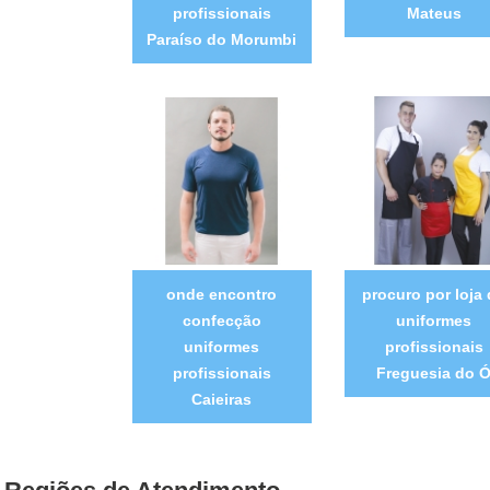
profissionais
Mateus
Paraíso do Morumbi
onde encontro
procuro por loja
confecção
uniformes
uniformes
profissionais
profissionais
Freguesia do 
Caieiras