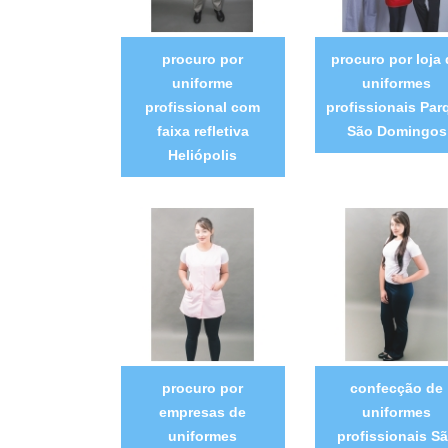
procuro por
procuro por loja
uniforme
uniformes
profissional com
profissionais Par
faixa refletiva
São Domingos
Heliópolis
procuro por
confecção de
empresas de
uniformes
uniformes
profissionais S