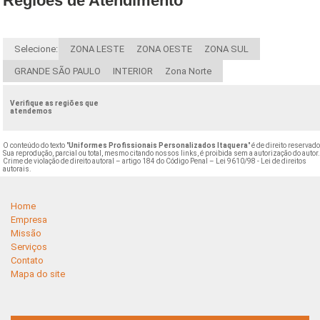
Regiões de Atendimento
Selecione:
ZONA LESTE
ZONA OESTE
ZONA SUL
GRANDE SÃO PAULO
INTERIOR
Zona Norte
Verifique as regiões que
atendemos
O conteúdo do texto "
Uniformes Profissionais Personalizados Itaquera
" é de direito reservado
Sua reprodução, parcial ou total, mesmo citando nossos links, é proibida sem a autorização do autor
Crime de violação de direito autoral – artigo 184 do Código Penal –
Lei 9610/98 - Lei de direitos
autorais
.
Home
Empresa
Missão
Serviços
Contato
Mapa do site