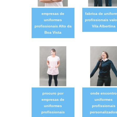
empresas de
fabrica de unifor
uniformes
profissionais valo
profissionais Alto da
Vila Albertina
Boa Vista
procuro por
onde encontro
empresas de
uniformes
uniformes
profissionais
profissionais
personalizado