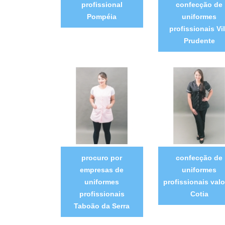
profissional
confecção de
Pompéia
uniformes
profissionais Vi
Prudente
procuro por
confecção de
empresas de
uniformes
uniformes
profissionais valo
profissionais
Cotia
Taboão da Serra