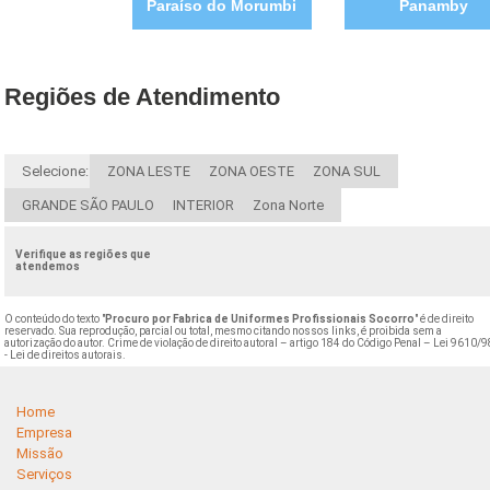
Paraíso do Morumbi
Panamby
Regiões de Atendimento
Selecione:
ZONA LESTE
ZONA OESTE
ZONA SUL
GRANDE SÃO PAULO
INTERIOR
Zona Norte
Verifique as regiões que
atendemos
O conteúdo do texto "
Procuro por Fabrica de Uniformes Profissionais Socorro
" é de direito
reservado. Sua reprodução, parcial ou total, mesmo citando nossos links, é proibida sem a
autorização do autor. Crime de violação de direito autoral – artigo 184 do Código Penal –
Lei 9610/9
- Lei de direitos autorais
.
Home
Empresa
Missão
Serviços