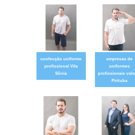
confecção uniforme
empresas de
profissional Vila
uniformes
Sônia
profissionais valo
Pirituba