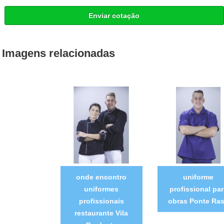
Enviar cotação
Imagens relacionadas
onde encontro
uniforme
uniformes
profissional par
profissionais
obras Ponte Ra
restaurante Vila