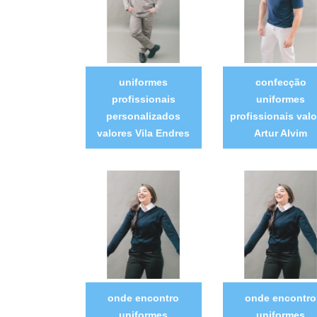
uniformes
confecção
profissionais
uniformes
personalizados
profissionais valo
valores Vila Endres
Artur Alvim
onde encontro
onde encontro
uniformes
uniformes