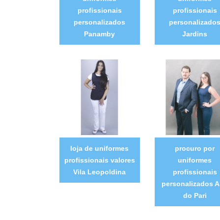
profissionais
profissionais
personalizados
personalizado
Panamby
Jardins
loja de uniformes
procuro por
profissionais valores
uniformes
Vila Leopoldina
profissionais
personalizados A
do Pari