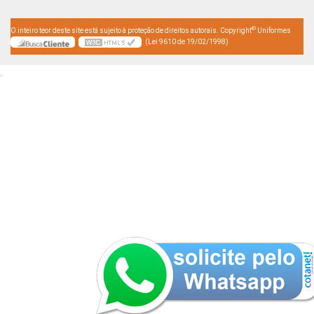
©
O inteiro teor deste site está sujeito à proteção de direitos autorais. Copyright
Uniformes
(Lei 9610 de 19/02/1998)