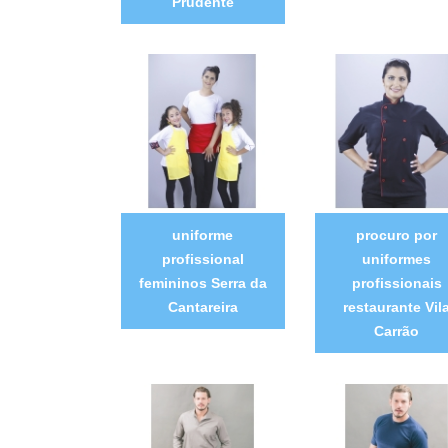
Prudente
uniforme
procuro por
profissional
uniformes
femininos Serra da
profissionais
Cantareira
restaurante Vil
Carrão