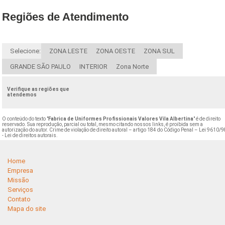
Regiões de Atendimento
Selecione:
ZONA LESTE
ZONA OESTE
ZONA SUL
GRANDE SÃO PAULO
INTERIOR
Zona Norte
Verifique as regiões que
atendemos
O conteúdo do texto "
Fabrica de Uniformes Profissionais Valores Vila Albertina
" é de direito
reservado. Sua reprodução, parcial ou total, mesmo citando nossos links, é proibida sem a
autorização do autor. Crime de violação de direito autoral – artigo 184 do Código Penal –
Lei 9610/9
- Lei de direitos autorais
.
Home
Empresa
Missão
Serviços
Contato
Mapa do site