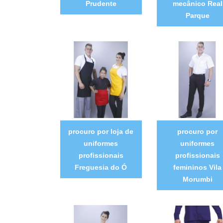
Prudente
mecânico Real
Parque
procuro por loja de
procuro por
uniformes
uniformes
profissionais
profissionais
Freguesia do Ó
femininos Vila
Morumbi