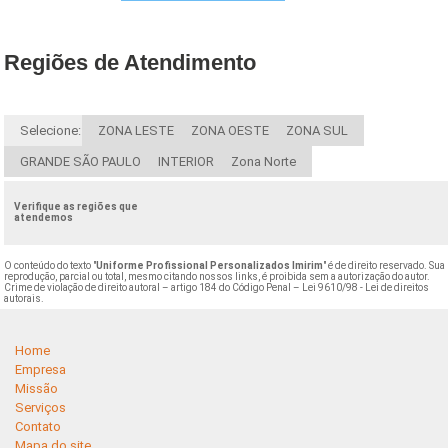
Regiões de Atendimento
Selecione:
ZONA LESTE
ZONA OESTE
ZONA SUL
GRANDE SÃO PAULO
INTERIOR
Zona Norte
Verifique as regiões que
atendemos
O conteúdo do texto "
Uniforme Profissional Personalizados Imirim
" é de direito reservado. Sua
reprodução, parcial ou total, mesmo citando nossos links, é proibida sem a autorização do autor.
Crime de violação de direito autoral – artigo 184 do Código Penal –
Lei 9610/98 - Lei de direitos
autorais
.
Home
Empresa
Missão
Serviços
Contato
Mapa do site