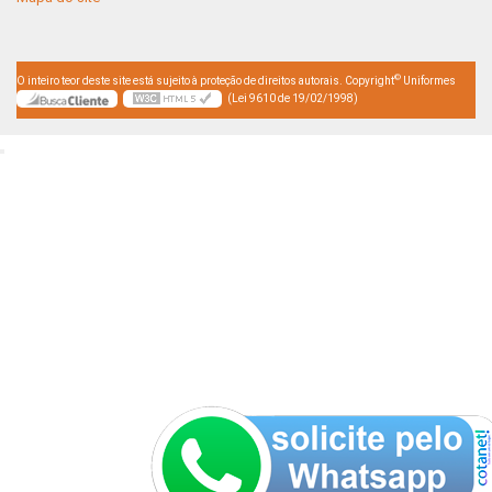
©
O inteiro teor deste site está sujeito à proteção de direitos autorais. Copyright
Uniformes
(Lei 9610 de 19/02/1998)