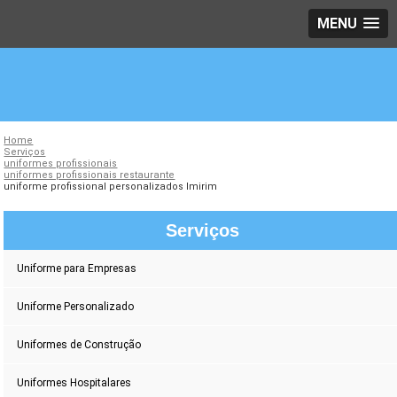
MENU
Home
Serviços
uniformes profissionais
uniformes profissionais restaurante
uniforme profissional personalizados Imirim
Serviços
Uniforme para Empresas
Uniforme Personalizado
Uniformes de Construção
Uniformes Hospitalares