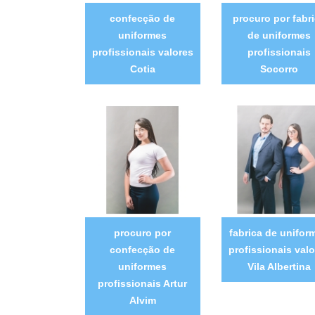
confecção de
procuro por fabr
uniformes
de uniformes
profissionais valores
profissionais
Cotia
Socorro
procuro por
fabrica de unifor
confecção de
profissionais valo
uniformes
Vila Albertina
profissionais Artur
Alvim