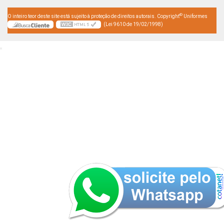
©
O inteiro teor deste site está sujeito à proteção de direitos autorais. Copyright
Uniformes
(Lei 9610 de 19/02/1998)