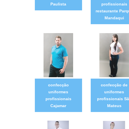
Paulista
profissionais
restaurante Parq
Mandaqui
confecção
confecção de
uniformes
uniformes
profissionais
profissionais S
Cajamar
Mateus