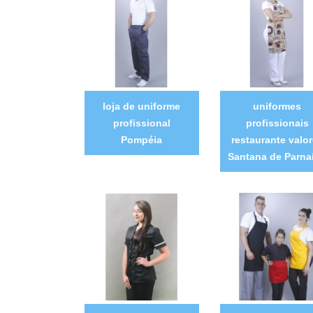
loja de uniforme
uniformes
profissional
profissionais
Pompéia
restaurante valo
Santana de Parna