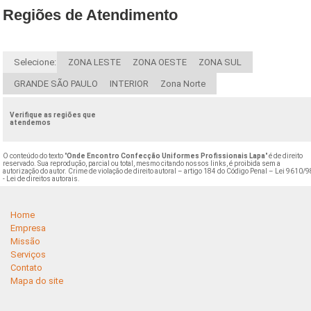
Regiões de Atendimento
Selecione:
ZONA LESTE
ZONA OESTE
ZONA SUL
GRANDE SÃO PAULO
INTERIOR
Zona Norte
Verifique as regiões que
atendemos
O conteúdo do texto "
Onde Encontro Confecção Uniformes Profissionais Lapa
" é de direito
reservado. Sua reprodução, parcial ou total, mesmo citando nossos links, é proibida sem a
autorização do autor. Crime de violação de direito autoral – artigo 184 do Código Penal –
Lei 9610/9
- Lei de direitos autorais
.
Home
Empresa
Missão
Serviços
Contato
Mapa do site