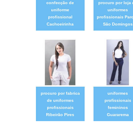
confecção de
procuro por loja
uniforme
uniformes
profissional
profissionais Par
Cachoeirinha
São Domingos
procuro por fabrica
uniformes
de uniformes
profissionais
profissionais
femininos
Ribeirão Pires
Guararema