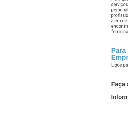
serviços
personal
profissi
além de
encontr
feminino
Para
Empr
Ligue p
Faça 
Infor