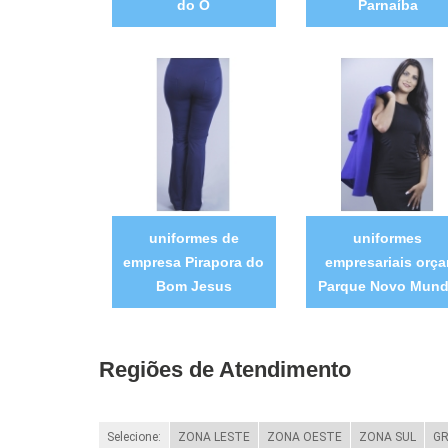
do Ó
Parnaíba
uniformes de
uniformes
empresa Pirapora do
empresariais orça
Bom Jesus
Parque Novo Mun
Regiões de Atendimento
Selecione:
ZONA LESTE
ZONA OESTE
ZONA SUL
GR