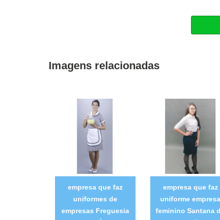
Imagens relacionadas
empresa que faz
empresa que faz
uniformes de
uniforme empres
empresas Freguesia
feminino Santana 