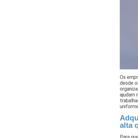
Os empr
desde os
organiz
ajudam n
trabalh
uniforme
Adqu
alta 
Para qu