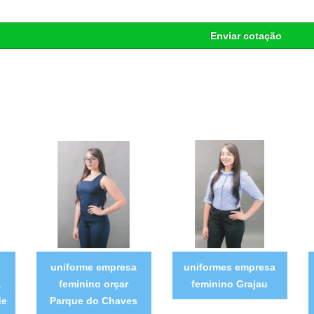
Enviar cotação
uniforme empresa
uniformes empresa
a
feminino orçar
feminino Grajau
de
Parque do Chaves