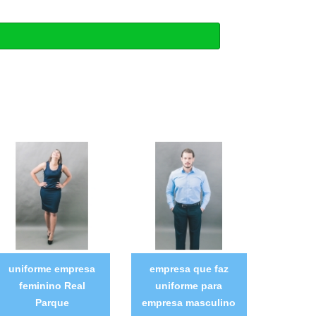
uniforme empresa
empresa que faz
feminino Real
uniforme para
Parque
empresa masculino