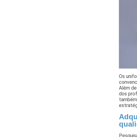
Os unif
convenci
Além de
dos prof
também 
estratég
Adqu
qual
Pesquis