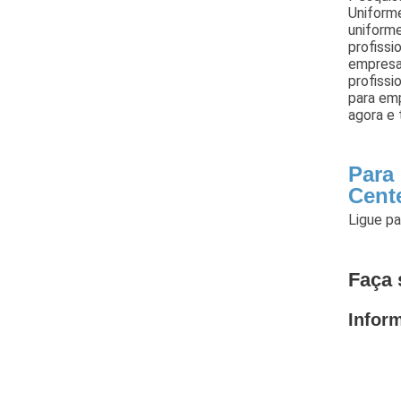
Uniforme
uniform
profissi
empresa
profissi
para emp
agora e 
Para
Cent
Ligue p
Faça 
Infor