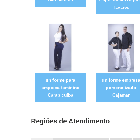
Tavares
uniforme para
uniforme empres
empresa feminino
personalizado
Carapicuíba
Cajamar
Regiões de Atendimento