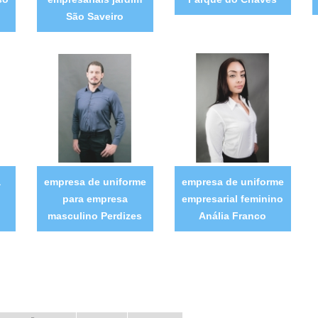
São Saveiro
a
empresa de uniforme
empresa de uniforme
para empresa
empresarial feminino
masculino Perdizes
Anália Franco