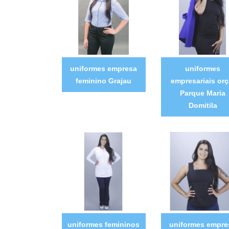
uniformes empresa
uniformes
feminino Grajau
empresariais orç
Parque Maria
Domitila
uniformes femininos
uniformes empre