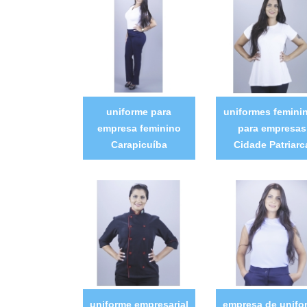
uniforme para
uniformes femini
empresa feminino
para empresas
Carapicuíba
Cidade Patriarc
uniforme empresarial
empresa de unifo