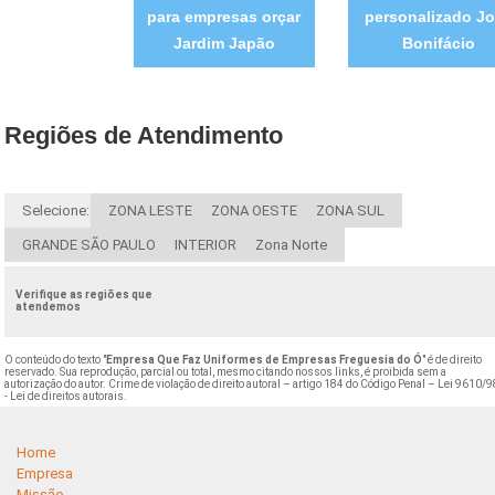
para empresas orçar
personalizado J
Jardim Japão
Bonifácio
Regiões de Atendimento
Selecione:
ZONA LESTE
ZONA OESTE
ZONA SUL
GRANDE SÃO PAULO
INTERIOR
Zona Norte
Verifique as regiões que
atendemos
O conteúdo do texto "
Empresa Que Faz Uniformes de Empresas Freguesia do Ó
" é de direito
reservado. Sua reprodução, parcial ou total, mesmo citando nossos links, é proibida sem a
autorização do autor. Crime de violação de direito autoral – artigo 184 do Código Penal –
Lei 9610/9
- Lei de direitos autorais
.
Home
Empresa
Missão