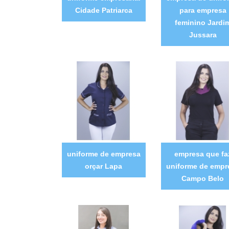
Cidade Patriarca
para empresa
feminino Jardi
Jussara
uniforme de empresa
empresa que fa
orçar Lapa
uniforme de empr
Campo Belo