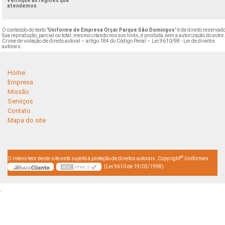
Verifique as regiões que
atendemos
O conteúdo do texto "
Uniforme de Empresa Orçar Parque São Domingos
" é de direito reservad
Sua reprodução, parcial ou total, mesmo citando nossos links, é proibida sem a autorização do autor
Crime de violação de direito autoral – artigo 184 do Código Penal –
Lei 9610/98 - Lei de direitos
autorais
.
Home
Empresa
Missão
Serviços
Contato
Mapa do site
©
O inteiro teor deste site está sujeito à proteção de direitos autorais. Copyright
Uniformes
(Lei 9610 de 19/02/1998)