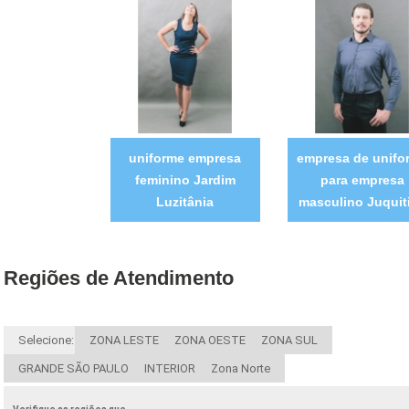
uniforme empresa
empresa de unifo
feminino Jardim
para empresa
Luzitânia
masculino Juquit
Regiões de Atendimento
Selecione:
ZONA LESTE
ZONA OESTE
ZONA SUL
GRANDE SÃO PAULO
INTERIOR
Zona Norte