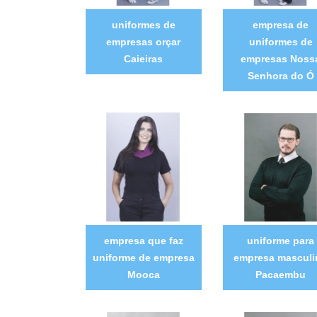
uniformes de
empresa de
empresas orçar
uniformes de
Caieiras
empresas Noss
Senhora do Ó
empresa que faz
uniforme para
uniforme de empresa
empresa masculi
Mooca
Pacaembu