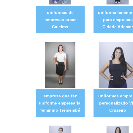
uniformes de
uniforme femini
empresas orçar
para empresas
Caieiras
Cidade Ademar
empresa que faz
uniformes empre
uniforme empresarial
personalizado Vi
feminino Tremembé
Cruzeiro