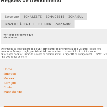
Regiões de Atendimento
Selecione:
ZONA LESTE
ZONA OESTE
ZONA SUL
GRANDE SÃO PAULO
INTERIOR
Zona Norte
Verifique as regiões que
atendemos
O conteúdo do texto "
Empresa de Uniforme Empresa Personalizado Cajamar
" é de direito
reservado. Sua reprodução, parcial ou total, mesmo citando nossos links, é proibida sem a
autorização do autor. Crime de violação de direito autoral – artigo 184 do Código Penal –
Lei 9610/9
- Lei de direitos autorais
.
Home
Empresa
Missão
Serviços
Contato
Mapa do site