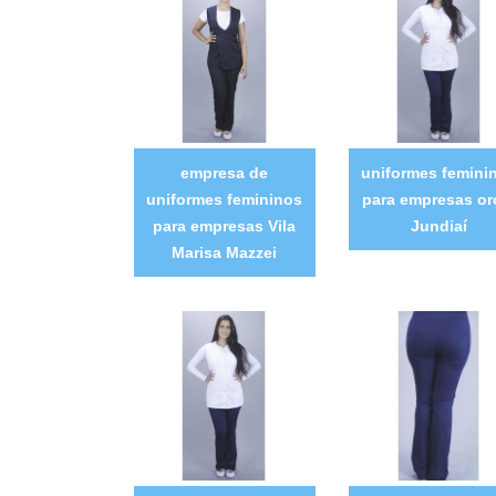
empresa de
uniformes femini
uniformes femininos
para empresas or
para empresas Vila
Jundiaí
Marisa Mazzei