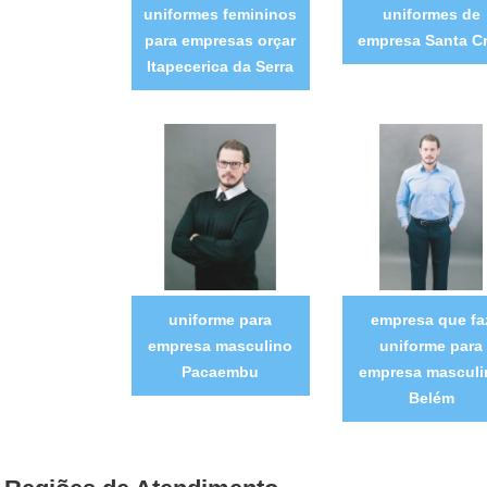
uniformes femininos
uniformes de
para empresas orçar
empresa Santa C
Itapecerica da Serra
uniforme para
empresa que fa
empresa masculino
uniforme para
Pacaembu
empresa masculi
Belém