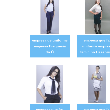
empresa de uniforme
empresa que fa
empresa Freguesia
uniforme empre
do Ó
feminino Casa Ve
empresa que faz
empresa que fa