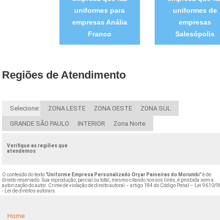
uniformes para
uniformes de
empresas Anália
empresas
Franco
Salesópolis
Regiões de Atendimento
Selecione:
ZONA LESTE
ZONA OESTE
ZONA SUL
GRANDE SÃO PAULO
INTERIOR
Zona Norte
Verifique as regiões que
atendemos
O conteúdo do texto "
Uniforme Empresa Personalizado Orçar Paineiras do Morumbi
" é de
direito reservado. Sua reprodução, parcial ou total, mesmo citando nossos links, é proibida sem a
autorização do autor. Crime de violação de direito autoral – artigo 184 do Código Penal –
Lei 9610/9
- Lei de direitos autorais
.
Home