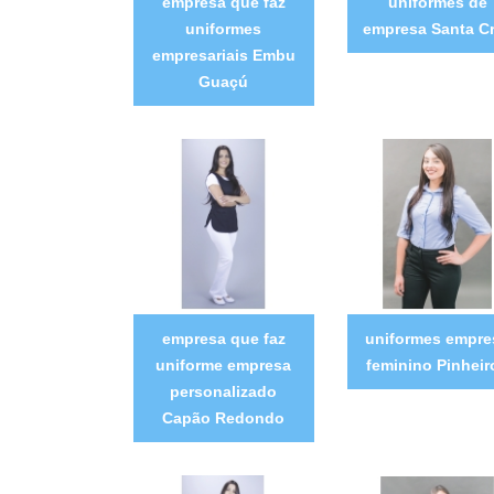
empresa que faz
uniformes de
uniformes
empresa Santa C
empresariais Embu
Guaçú
empresa que faz
uniformes empre
uniforme empresa
feminino Pinheir
personalizado
Capão Redondo