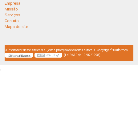
Empresa
Missão
Serviços
Contato
Mapa do site
©
O inteiro teor deste site está sujeito à proteção de direitos autorais. Copyright
Uniformes
(Lei 9610 de 19/02/1998)