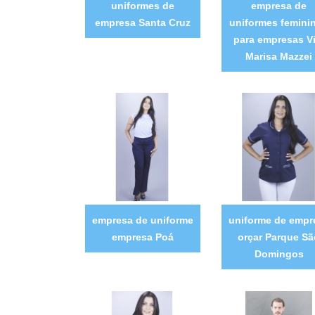
uniformes de
empresa de
empresa Santa Cruz
uniformes femini
para empresas Vi
Marisa Mazzei
empresa de uniforme
uniforme de empr
empresa Poá
orçar Parque Sã
Domingos