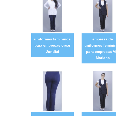
uniformes femininos
empresa de
para empresas orçar
uniformes femini
Jundiaí
para empresas Vi
Mariana