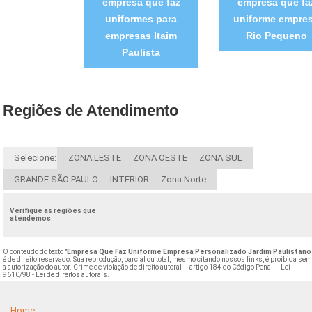
empresa que faz
empresa que fa
uniformes para
uniforme empre
empresas Itaim
Rio Pequeno
Paulista
Regiões de Atendimento
Selecione:
ZONA LESTE
ZONA OESTE
ZONA SUL
GRANDE SÃO PAULO
INTERIOR
Zona Norte
Verifique as regiões que
atendemos
O conteúdo do texto "
Empresa Que Faz Uniforme Empresa Personalizado Jardim Paulistano
é de direito reservado. Sua reprodução, parcial ou total, mesmo citando nossos links, é proibida se
a autorização do autor. Crime de violação de direito autoral – artigo 184 do Código Penal –
Lei
9610/98 - Lei de direitos autorais
.
Home