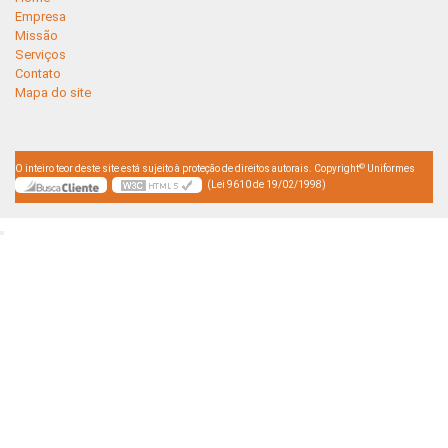
Empresa
Missão
Serviços
Contato
Mapa do site
©
O inteiro teor deste site está sujeito à proteção de direitos autorais. Copyright
Uniformes
(Lei 9610 de 19/02/1998)