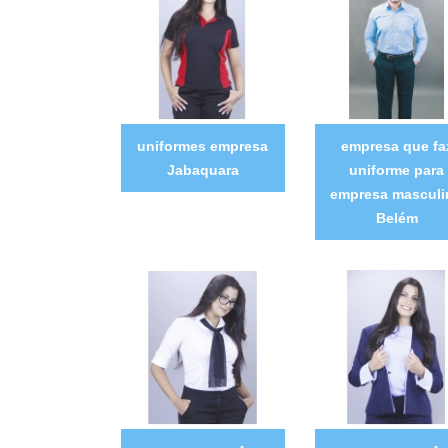
uniformes empresa
empresa que fa
Jabaquara
uniforme para
empresa masculi
Belém