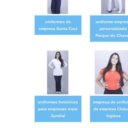
uniformes de
uniforme empre
empresa Santa Cruz
personalizado
Parque do Chav
uniformes femininos
empresa de unifo
para empresas orçar
de empresa Chác
Jundiaí
Inglesa