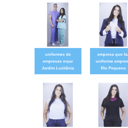
uniformes de
empresa que fa
empresas orçar
uniforme empre
Jardim Luzitânia
Rio Pequeno