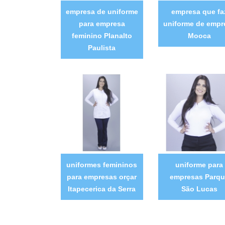
empresa de uniforme
empresa que fa
para empresa
uniforme de empr
feminino Planalto
Mooca
Paulista
uniformes femininos
uniforme para
para empresas orçar
empresas Parqu
Itapecerica da Serra
São Lucas