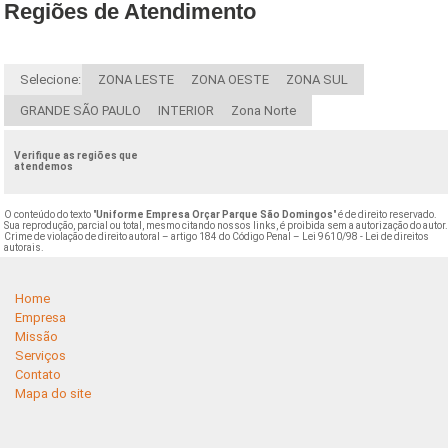
Regiões de Atendimento
Selecione:
ZONA LESTE
ZONA OESTE
ZONA SUL
GRANDE SÃO PAULO
INTERIOR
Zona Norte
Verifique as regiões que
atendemos
O conteúdo do texto "
Uniforme Empresa Orçar Parque São Domingos
" é de direito reservado.
Sua reprodução, parcial ou total, mesmo citando nossos links, é proibida sem a autorização do autor
Crime de violação de direito autoral – artigo 184 do Código Penal –
Lei 9610/98 - Lei de direitos
autorais
.
Home
Empresa
Missão
Serviços
Contato
Mapa do site