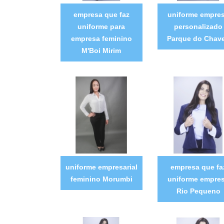
empresa que faz
uniforme empre
uniforme para
personalizado
empresa feminino
Parque do Chav
M'Boi Mirim
uniforme empresarial
empresa que fa
feminino Morumbi
uniforme empre
Rio Pequeno