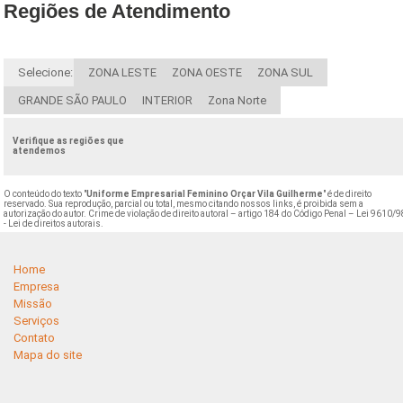
Regiões de Atendimento
Selecione:
ZONA LESTE
ZONA OESTE
ZONA SUL
GRANDE SÃO PAULO
INTERIOR
Zona Norte
Verifique as regiões que
atendemos
O conteúdo do texto "
Uniforme Empresarial Feminino Orçar Vila Guilherme
" é de direito
reservado. Sua reprodução, parcial ou total, mesmo citando nossos links, é proibida sem a
autorização do autor. Crime de violação de direito autoral – artigo 184 do Código Penal –
Lei 9610/9
- Lei de direitos autorais
.
Home
Empresa
Missão
Serviços
Contato
Mapa do site