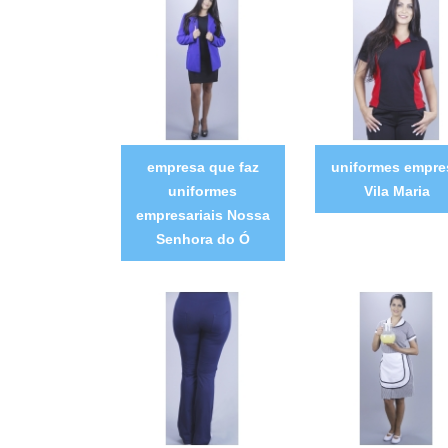
empresa que faz
uniformes empre
uniformes
Vila Maria
empresariais Nossa
Senhora do Ó