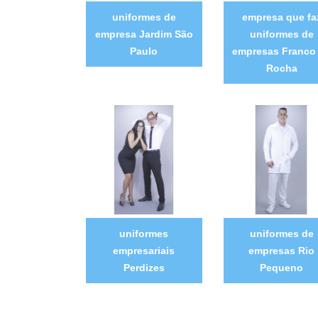
uniformes de
empresa que fa
empresa Jardim São
uniformes de
Paulo
empresas Franco
Rocha
uniformes
uniformes de
empresariais
empresas Rio
Perdizes
Pequeno