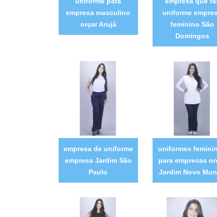
uniforme para
empresa que fa
empresa masculino
uniforme empre
orçar Arujá
feminino São
Domingos
empresa de uniforme
uniformes femini
empresa Jardim São
para empresas or
Paulo
Jardim Novo Mu