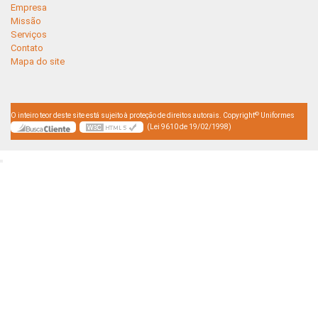
Empresa
Missão
Serviços
Contato
Mapa do site
©
O inteiro teor deste site está sujeito à proteção de direitos autorais. Copyright
Uniformes
(Lei 9610 de 19/02/1998)