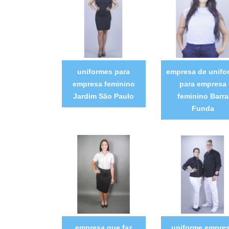
uniformes para
empresa de unifo
empresa feminino
para empresa
Jardim São Paulo
feminino Barra
Funda
empresa que faz
uniforme empre