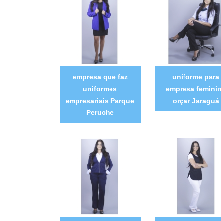
empresa que faz
uniforme para
uniformes
empresa femini
empresariais Parque
orçar Jaraguá
Peruche