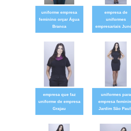
uniforme empresa
empresa de
feminino orçar Água
uniformes
Branca
empresariais Jund
empresa que faz
uniformes para
uniforme de empresa
empresa femini
Grajau
Jardim São Pau