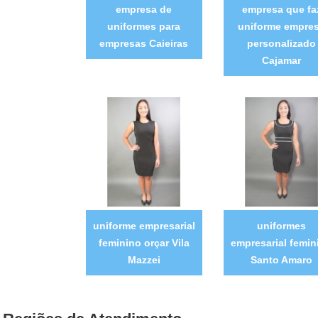
empresa de
empresa que fa
uniformes para
uniforme empre
empresas Caieiras
personalizado
Cajamar
uniforme empresarial
uniformes
feminino orçar Vila
empresarial femin
Mazzei
Santo Amaro