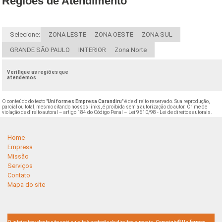
Regiões de Atendimento
Selecione:
ZONA LESTE
ZONA OESTE
ZONA SUL
GRANDE SÃO PAULO
INTERIOR
Zona Norte
Verifique as regiões que
atendemos
O conteúdo do texto "
Uniformes Empresa Carandiru
" é de direito reservado. Sua reprodução,
parcial ou total, mesmo citando nossos links, é proibida sem a autorização do autor. Crime de
violação de direito autoral – artigo 184 do Código Penal –
Lei 9610/98 - Lei de direitos autorais
.
Home
Empresa
Missão
Serviços
Contato
Mapa do site
©