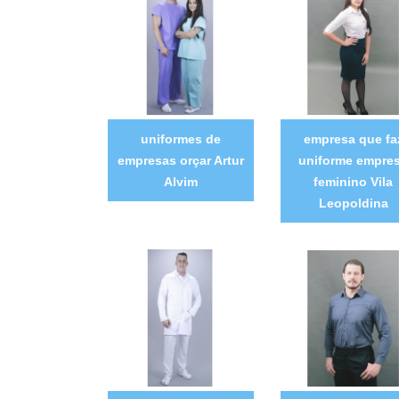
uniformes de
empresa que fa
empresas orçar Artur
uniforme empre
Alvim
feminino Vila
Leopoldina