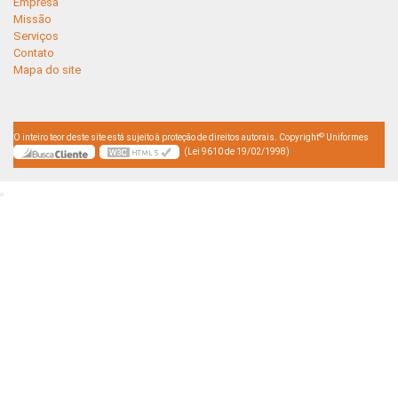
Empresa
Missão
Serviços
Contato
Mapa do site
©
O inteiro teor deste site está sujeito à proteção de direitos autorais. Copyright
Uniformes
(Lei 9610 de 19/02/1998)