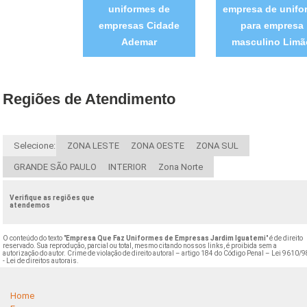
uniformes de
empresa de unifo
empresas Cidade
para empresa
Ademar
masculino Limã
Regiões de Atendimento
Selecione:
ZONA LESTE
ZONA OESTE
ZONA SUL
GRANDE SÃO PAULO
INTERIOR
Zona Norte
Verifique as regiões que
atendemos
O conteúdo do texto "
Empresa Que Faz Uniformes de Empresas Jardim Iguatemi
" é de direito
reservado. Sua reprodução, parcial ou total, mesmo citando nossos links, é proibida sem a
autorização do autor. Crime de violação de direito autoral – artigo 184 do Código Penal –
Lei 9610/9
- Lei de direitos autorais
.
Home