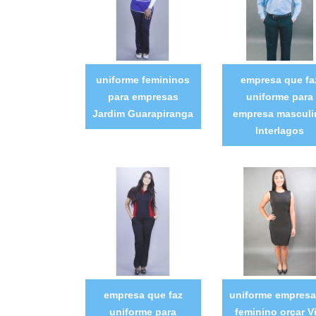
uniforme femininos
empresa que fa
para empresas
uniforme para
Jardim Guarapiranga
empresa masculi
Interlagos
empresa que faz
uniforme empresar
uniforme para
feminino orçar Vi