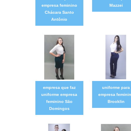
empresa feminino
Mazzei
Chácara Santo
Antônio
empresa que faz
uniforme para
uniforme empresa
empresa femini
feminino São
Brooklin
Domingos