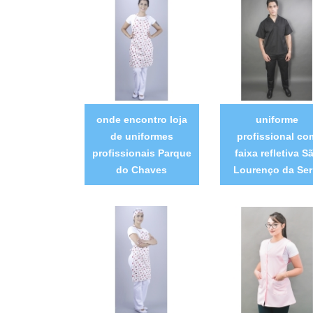
onde encontro loja
uniforme
de uniformes
profissional co
profissionais Parque
faixa refletiva S
do Chaves
Lourenço da Ser