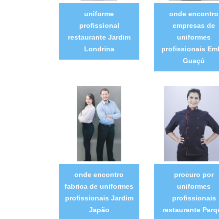
uniforme
onde encontro
profissional
empresas de
restaurante Jardim
uniformes
Londrina
profissionais E
Guaçú
onde encontro
procuro por
fabrica de uniformes
uniformes
profissionais Jardim
profissionais
Japão
restaurante Parq