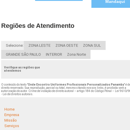
Mandaqui
Regiões de Atendimento
Selecione:
ZONA LESTE
ZONA OESTE
ZONA SUL
GRANDE SÃO PAULO
INTERIOR
Zona Norte
Verifique as regiões que
atendemos
O conteúdo do texto "
Onde Encontro Uniformes Profissionais Personalizados Panamby
" é d
direito reservado. Sua reprodução, parcial ou total, mesmo citando nossos links, é proibida sem a
autorização do autor. Crime de violação de direito autoral – artigo 184 do Código Penal –
Lei 9610/9
- Lei de direitos autorais
.
Home
Empresa
Missão
Serviços