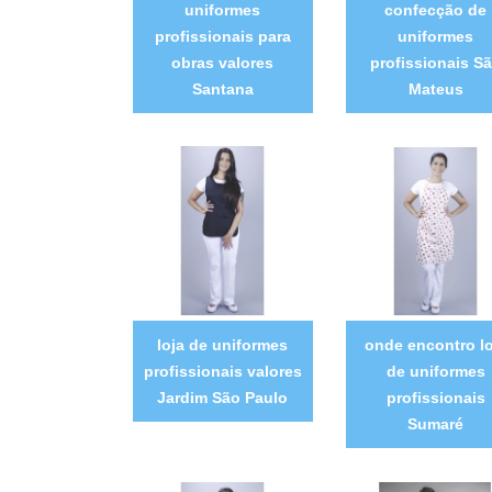
uniformes
confecção de
profissionais para
uniformes
obras valores
profissionais S
Santana
Mateus
loja de uniformes
onde encontro lo
profissionais valores
de uniformes
Jardim São Paulo
profissionais
Sumaré