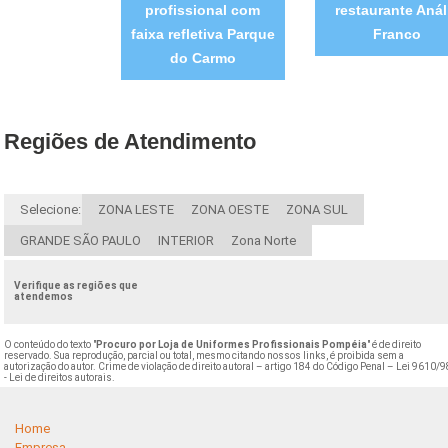
profissional com
restaurante Anál
faixa refletiva Parque
Franco
do Carmo
Regiões de Atendimento
Selecione:
ZONA LESTE
ZONA OESTE
ZONA SUL
GRANDE SÃO PAULO
INTERIOR
Zona Norte
Verifique as regiões que
atendemos
O conteúdo do texto "
Procuro por Loja de Uniformes Profissionais Pompéia
" é de direito
reservado. Sua reprodução, parcial ou total, mesmo citando nossos links, é proibida sem a
autorização do autor. Crime de violação de direito autoral – artigo 184 do Código Penal –
Lei 9610/9
- Lei de direitos autorais
.
Home
Empresa