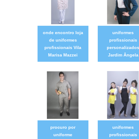
onde encontro loja
uniformes
de uniformes
profissionais
profissionais Vila
personalizado
Marisa Mazzei
Jardim Ângela
procuro por
uniformes
uniforme
profissionais