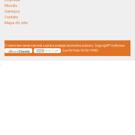
Missão
Serviços
Contato
Mapa do site
©
O inteiro teor deste site está sujeito à proteção de direitos autorais. Copyright
Uniformes
(Lei 9610 de 19/02/1998)