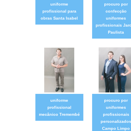
uniforme
procuro por
profissional para
confecção
obras Santa Isabel
uniformes
profissionais Jar
Paulista
uniforme
procuro por
profissional
uniformes
mecânico Tremembé
profissionais
personalizado
Campo Limpo