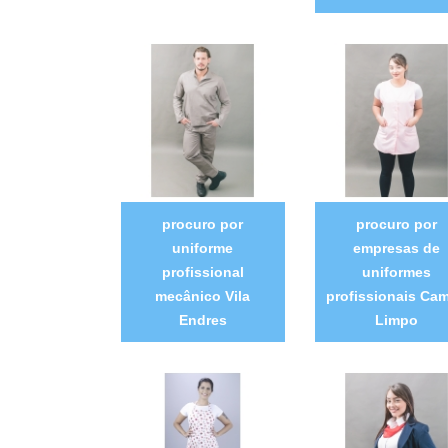
procuro por
procuro por
uniforme
empresas de
profissional
uniformes
mecânico Vila
profissionais Ca
Endres
Limpo