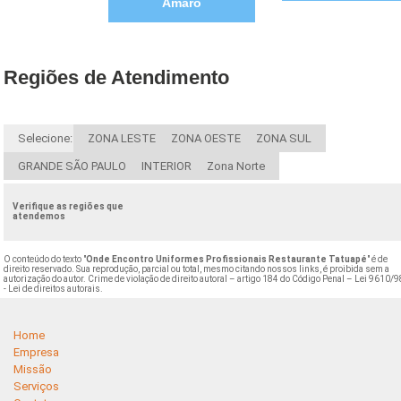
Amaro
Regiões de Atendimento
Selecione:
ZONA LESTE
ZONA OESTE
ZONA SUL
GRANDE SÃO PAULO
INTERIOR
Zona Norte
Verifique as regiões que
atendemos
O conteúdo do texto "
Onde Encontro Uniformes Profissionais Restaurante Tatuapé
" é de
direito reservado. Sua reprodução, parcial ou total, mesmo citando nossos links, é proibida sem a
autorização do autor. Crime de violação de direito autoral – artigo 184 do Código Penal –
Lei 9610/9
- Lei de direitos autorais
.
Home
Empresa
Missão
Serviços