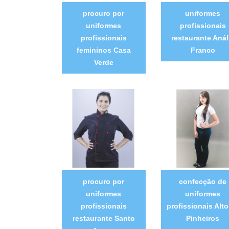
procuro por
uniformes
uniformes
profissionais
profissionais
restaurante Anál
femininos Casa
Franco
Verde
procuro por
confecção de
uniformes
uniformes
profissionais
profissionais Alto
restaurante Santo
Pinheiros