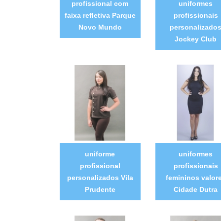
profissional com
uniformes
faixa refletiva Parque
profissionais
Novo Mundo
personalizado
Jockey Club
uniforme
uniformes
profissional
profissionais
personalizados Vila
femininos valor
Prudente
Cidade Dutra