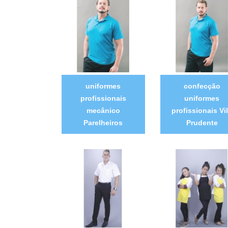
uniformes
confecção
profissionais
uniformes
mecânico
profissionais Vi
Parelheiros
Prudente