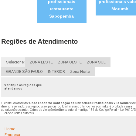
profissionais
profissionais valo
restaurante
Morumbi
Sapopemba
Regiões de Atendimento
Selecione:
ZONA LESTE
ZONA OESTE
ZONA SUL
GRANDE SÃO PAULO
INTERIOR
Zona Norte
Verifique as regiões que
atendemos
O conteúdo do texto "
Onde Encontro Confecção de Uniformes Profissionais Vila Sônia
" é de
direito reservado. Sua reprodução, parcial ou total, mesmo citando nossos links, é proibida sem a
autorização do autor. Crime de violação de direito autoral – artigo 184 do Código Penal –
Lei 9610/9
- Lei de direitos autorais
.
Home
Empresa