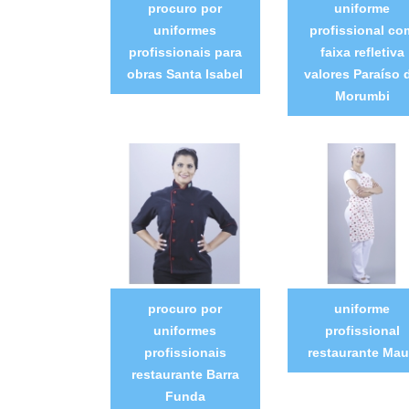
procuro por
uniforme
uniformes
profissional co
profissionais para
faixa refletiva
obras Santa Isabel
valores Paraíso 
Morumbi
procuro por
uniforme
uniformes
profissional
profissionais
restaurante Ma
restaurante Barra
Funda