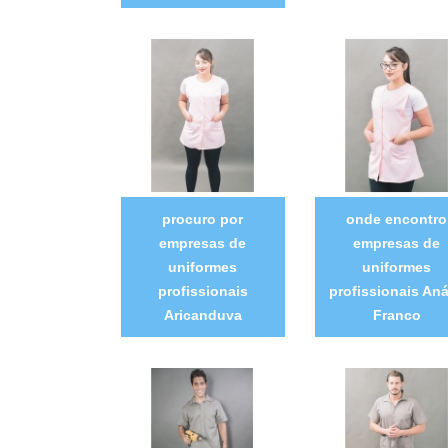
procuro por
onde encontro
empresas de
empresas de
uniformes
uniformes
profissionais
profissionais Aná
Aricanduva
Franco