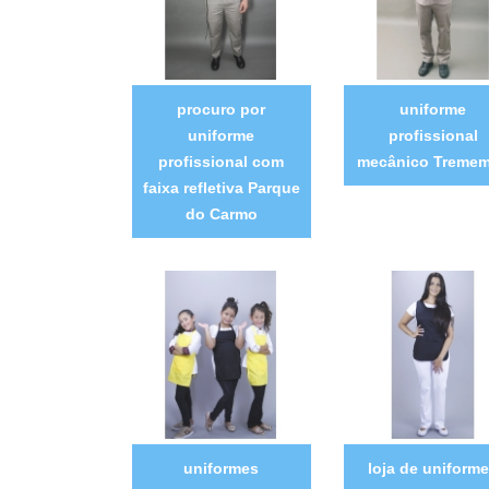
procuro por
uniforme
uniforme
profissional
profissional com
mecânico Treme
faixa refletiva Parque
do Carmo
uniformes
loja de uniform