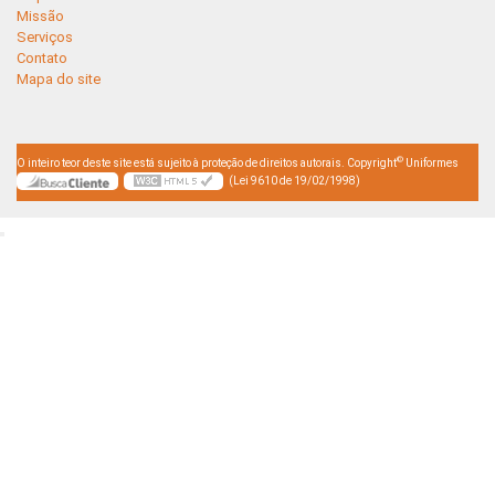
Missão
Serviços
Contato
Mapa do site
©
O inteiro teor deste site está sujeito à proteção de direitos autorais. Copyright
Uniformes
(Lei 9610 de 19/02/1998)