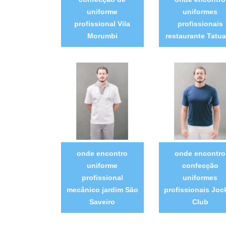
uniforme
uniformes
profissional Vila
profissionais
Morumbi
restaurante Tatu
onde encontro
onde encontro
uniforme
confecção
profissional
uniformes
mecânico jardim São
profissionais Joc
Saveiro
Club