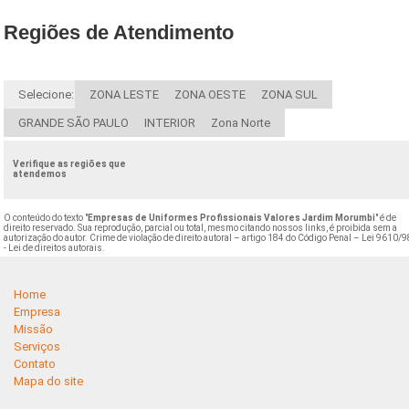
Regiões de Atendimento
Selecione:
ZONA LESTE
ZONA OESTE
ZONA SUL
GRANDE SÃO PAULO
INTERIOR
Zona Norte
Verifique as regiões que
atendemos
O conteúdo do texto "
Empresas de Uniformes Profissionais Valores Jardim Morumbi
" é de
direito reservado. Sua reprodução, parcial ou total, mesmo citando nossos links, é proibida sem a
autorização do autor. Crime de violação de direito autoral – artigo 184 do Código Penal –
Lei 9610/9
- Lei de direitos autorais
.
Home
Empresa
Missão
Serviços
Contato
Mapa do site