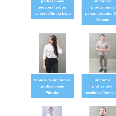
profissionais
uniformes
personalizados
profissionais
valores Alto da Lapa
personalizados 
Mateus
fabrica de uniformes
uniforme
profissionais
profissional
Pirituba
mecânico Treme