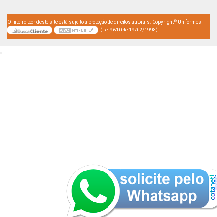
©
O inteiro teor deste site está sujeito à proteção de direitos autorais. Copyright
Uniformes
(Lei 9610 de 19/02/1998)