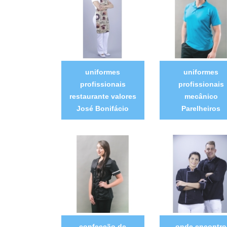
uniformes
uniformes
profissionais
profissionais
restaurante valores
mecânico
José Bonifácio
Parelheiros
confecção de
onde encontro