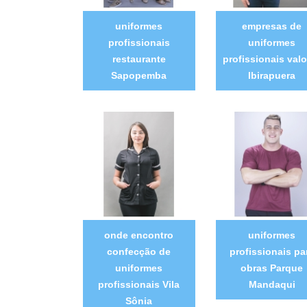
uniformes
empresas de
profissionais
uniformes
restaurante
profissionais valo
Sapopemba
Ibirapuera
onde encontro
uniformes
confecção de
profissionais pa
uniformes
obras Parque
profissionais Vila
Mandaqui
Sônia