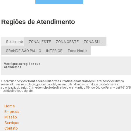
Regiões de Atendimento
Selecione:
ZONA LESTE
ZONA OESTE
ZONA SUL
GRANDE SÃO PAULO
INTERIOR
Zona Norte
Verifique as regiões que
atendemos
O conteúdo do texto "
Confecção Uniformes Profissionais Valores Perdizes
" é de direito
reservado. Sua reprodução, parcial ou total, mesmo citando nossos links, é proibida sem a
autorização do autor. Crime de violação de direito autoral – artigo 184 do Código Penal –
Lei 9610/9
- Lei de direitos autorais
.
Home
Empresa
Missão
Serviços
Contato