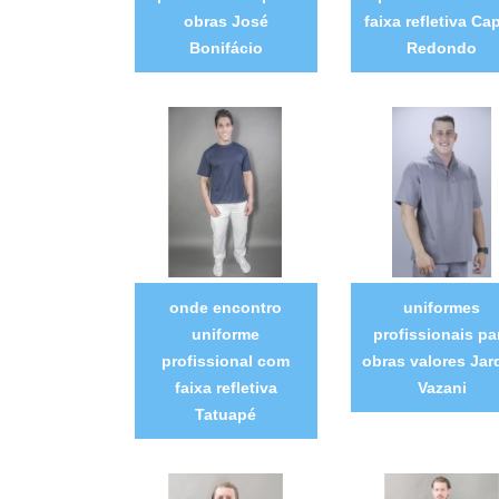
obras José
faixa refletiva Ca
Bonifácio
Redondo
onde encontro
uniformes
uniforme
profissionais pa
profissional com
obras valores Jar
faixa refletiva
Vazani
Tatuapé