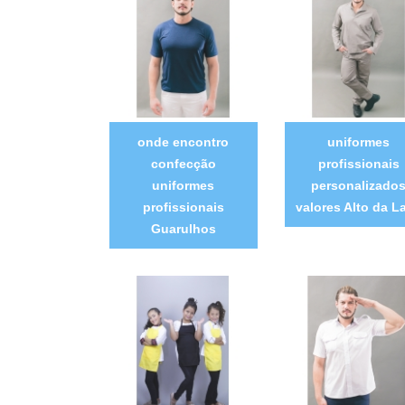
onde encontro
uniformes
confecção
profissionais
uniformes
personalizado
profissionais
valores Alto da L
Guarulhos