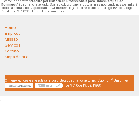
O conteúdo do texto "
Procuro por Uniformes Profissionais para Obras Parque São
Domingos
" é de direito reservado. Sua reprodução, parcial ou total, mesmo citando nossos links, é
proibida sem a autorização do autor. Crime de violação de direito autoral – artigo 184 do Código
Penal –
Lei 9610/98 - Lei de direitos autorais
.
Home
Empresa
Missão
Serviços
Contato
Mapa do site
©
O inteiro teor deste site está sujeito à proteção de direitos autorais. Copyright
Uniformes
(Lei 9610 de 19/02/1998)