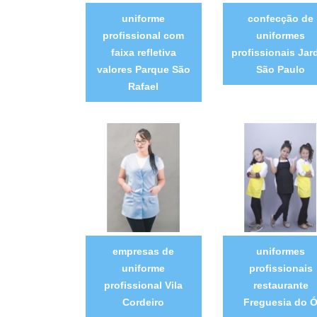
uniforme
confecção de
profissional com
uniformes
faixa refletiva
profissionais Jar
valores Parque São
São Paulo
Rafael
empresas de
uniformes
uniforme
profissionais
profissional Vila
restaurante
Cordeiro
Freguesia do 