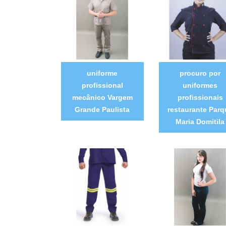
uniforme
procuro por
profissional
uniformes
mecânico Vargem
profissionais
Grande Paulista
restaurante Parq
Maria Domitila