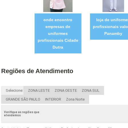
onde encontro
loja de uniform
empresas de
profissionais valo
uniformes
Panamby
profissionais Cidade
Dutra
Regiões de Atendimento
Selecione:
ZONA LESTE
ZONA OESTE
ZONA SUL
GRANDE SÃO PAULO
INTERIOR
Zona Norte
Verifique as regiões que
atendemos