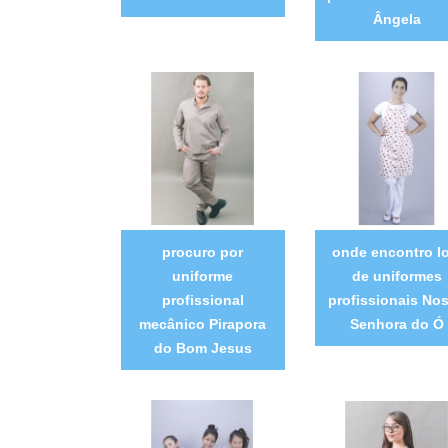
Ângela
procuro por
onde encontro lo
uniforme
de uniformes
profissional
profissionais No
mecânico Pirapora
Senhora do Ó
do Bom Jesus