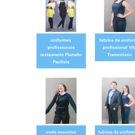
uniformes
fabrica de unifo
profissionais
profissional Vil
restaurante Planalto
Tramontano
Paulista
onde encontro
fabrica de unifor