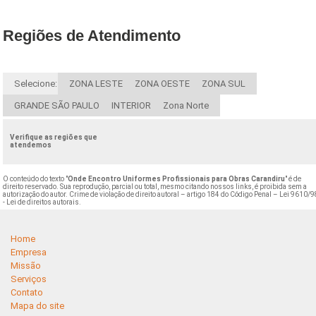
Regiões de Atendimento
Selecione:
ZONA LESTE
ZONA OESTE
ZONA SUL
GRANDE SÃO PAULO
INTERIOR
Zona Norte
Verifique as regiões que
atendemos
O conteúdo do texto "
Onde Encontro Uniformes Profissionais para Obras Carandiru
" é de
direito reservado. Sua reprodução, parcial ou total, mesmo citando nossos links, é proibida sem a
autorização do autor. Crime de violação de direito autoral – artigo 184 do Código Penal –
Lei 9610/9
- Lei de direitos autorais
.
Home
Empresa
Missão
Serviços
Contato
Mapa do site