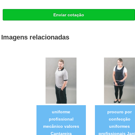
Enviar cotação
Imagens relacionadas
uniforme
procuro por
profissional
confecção
mecânico valores
uniformes
Cantareira
profissionais Jar