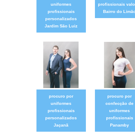
uniformes
profissionais valo
profissionais
Bairro do Limã
personalizados
Jardim São Luiz
procuro por
procuro por
uniformes
confecção de
profissionais
uniformes
personalizados
profissionais
Jaçanã
Panamby