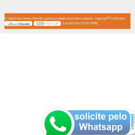
©
O inteiro teor deste site está sujeito à proteção de direitos autorais. Copyright
Uniformes
(Lei 9610 de 19/02/1998)