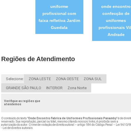
uniforme
onde encontro
profissional com
confecção de
faixa refletiva Jardim
uniformes
Guedala
profissionais Vi
Andrade
Regiões de Atendimento
Selecione:
ZONA LESTE
ZONA OESTE
ZONA SUL
GRANDE SÃO PAULO
INTERIOR
Zona Norte
Verifique as regiões que
atendemos
O conteúdo do texto "
Onde Encontro Fabrica de Uniformes Profissionais Panamby
" é de direi
reservado. Sua reprodução, parcial ou total, mesmo citando nossos links, é proibida sem a
autorização do autor. Crime de violação de direito autoral – artigo 184 do Código Penal –
Lei 9610/9
- Lei de direitos autorais
.