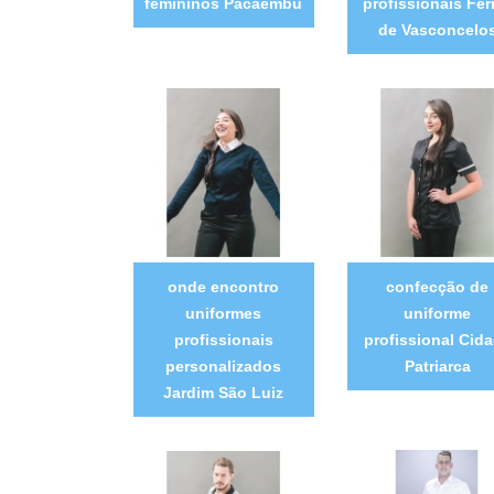
femininos Pacaembu
profissionais Fer
de Vasconcelo
onde encontro
confecção de
uniformes
uniforme
profissionais
profissional Cid
personalizados
Patriarca
Jardim São Luiz