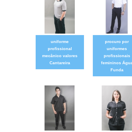
uniforme
procuro por
profissional
uniformes
mecânico valores
profissionais
Cantareira
femininos Águ
Funda