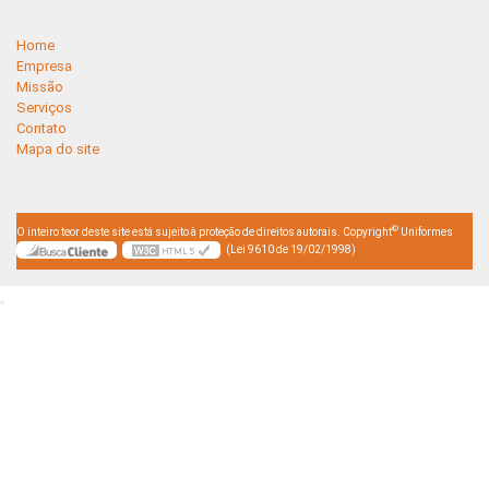
Home
Empresa
Missão
Serviços
Contato
Mapa do site
©
O inteiro teor deste site está sujeito à proteção de direitos autorais. Copyright
Uniformes
(Lei 9610 de 19/02/1998)