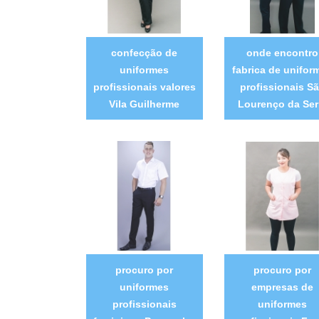
confecção de
onde encontro
uniformes
fabrica de unifor
profissionais valores
profissionais S
Vila Guilherme
Lourenço da Ser
procuro por
procuro por
uniformes
empresas de
profissionais
uniformes