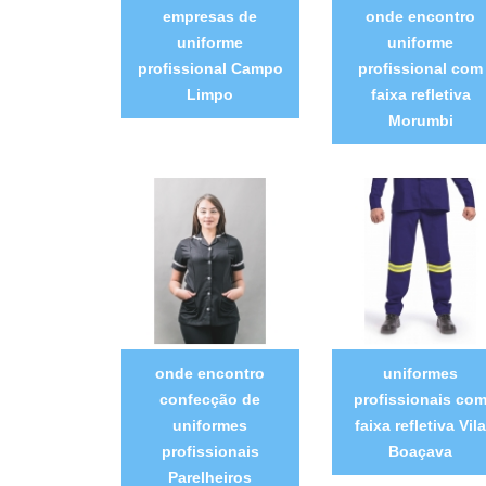
empresas de
onde encontro
uniforme
uniforme
profissional Campo
profissional com
Limpo
faixa refletiva
Morumbi
onde encontro
uniformes
confecção de
profissionais co
uniformes
faixa refletiva Vil
profissionais
Boaçava
Parelheiros