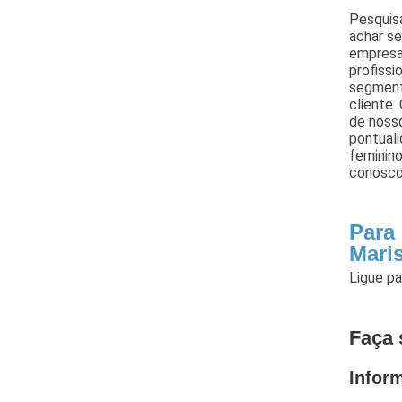
Pesquisa
achar se
empresa
profissi
segment
cliente.
de nosso
pontual
feminin
conosco
Para
Mari
Ligue p
Faça 
Infor