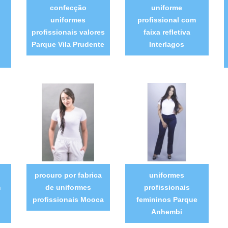
confecção
uniforme
uniformes
profissional com
profissionais valores
faixa refletiva
Parque Vila Prudente
Interlagos
procuro por fabrica
uniformes
m
de uniformes
profissionais
a
profissionais Mooca
femininos Parque
Anhembi