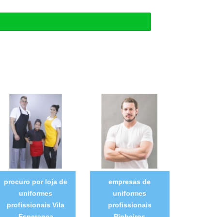
procuro por loja de
empresas de
uniformes
uniformes
profissionais Vila
profissionais
Esperança
Pinheiros