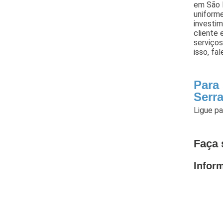
em São P
uniforme
investi
cliente 
serviço
isso, fa
Para
Serr
Ligue p
Faça 
Infor