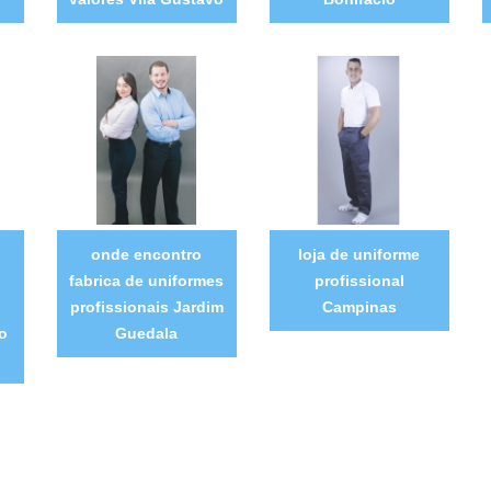
onde encontro
loja de uniforme
fabrica de uniformes
profissional
profissionais Jardim
Campinas
o
Guedala