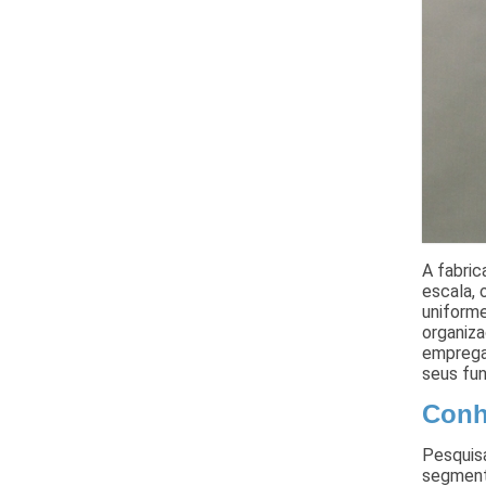
A fabric
escala, 
uniforme
organiza
emprega
seus fun
Conh
Pesquisa
segment