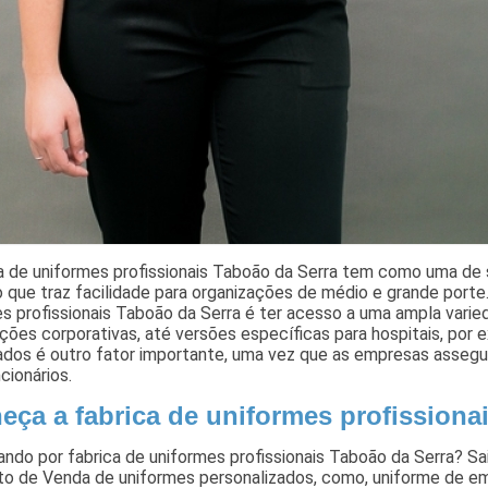
a de uniformes profissionais Taboão da Serra tem como uma de s
o que traz facilidade para organizações de médio e grande port
s profissionais Taboão da Serra é ter acesso a uma ampla varie
ções corporativas, até versões específicas para hospitais, por 
dos é outro fator importante, uma vez que as empresas assegur
cionários.
eça a fabrica de uniformes profissiona
ndo por fabrica de uniformes profissionais Taboão da Serra? S
o de Venda de uniformes personalizados, como, uniforme de em