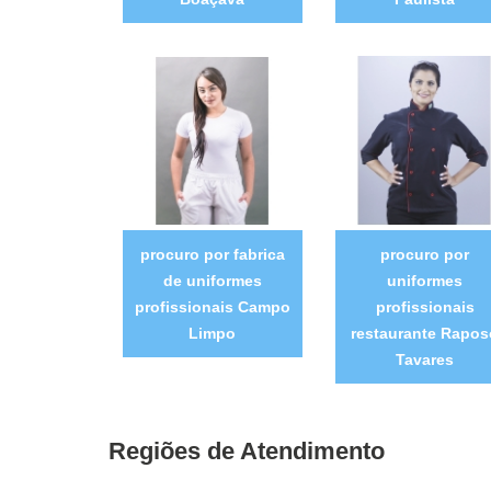
procuro por fabrica
procuro por
de uniformes
uniformes
profissionais Campo
profissionais
Limpo
restaurante Rapos
Tavares
Regiões de Atendimento