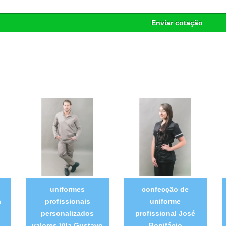
Enviar cotação
uniformes
confecção de
a
profissionais
uniforme
personalizados
profissional José
valores Vila Gustavo
Bonifácio