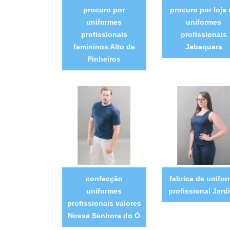
procuro por
procuro por loja
uniformes
uniformes
profissionais
profissionais
femininos Alto de
Jabaquara
Pinheiros
confecção
fabrica de unifo
uniformes
profissional Jard
profissionais valores
Nossa Senhora do Ó