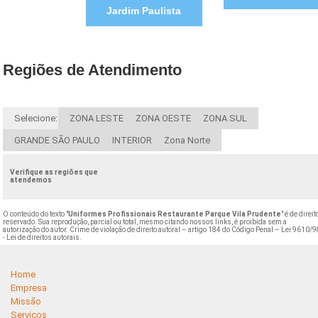
Jardim Paulista
Regiões de Atendimento
Selecione:
ZONA LESTE
ZONA OESTE
ZONA SUL
GRANDE SÃO PAULO
INTERIOR
Zona Norte
Verifique as regiões que
atendemos
O conteúdo do texto "
Uniformes Profissionais Restaurante Parque Vila Prudente
" é de direit
reservado. Sua reprodução, parcial ou total, mesmo citando nossos links, é proibida sem a
autorização do autor. Crime de violação de direito autoral – artigo 184 do Código Penal –
Lei 9610/9
- Lei de direitos autorais
.
Home
Empresa
Missão
Serviços