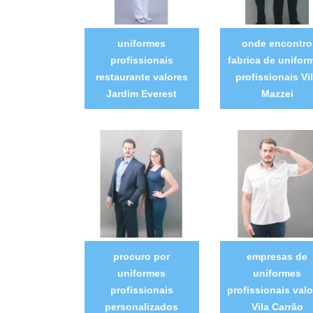
uniformes
onde encontro
profissionais
fabrica de unifor
restaurante valores
profissionais Vi
Jardim Everest
Mazzei
procuro por
empresas de
uniformes
uniformes
profissionais
profissionais valo
personalizados
Vila Carrão