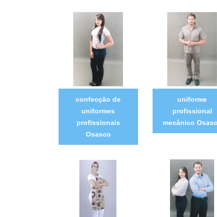
confecção de
uniforme
uniformes
profissional
profissionais
mecânico Osas
Osasco