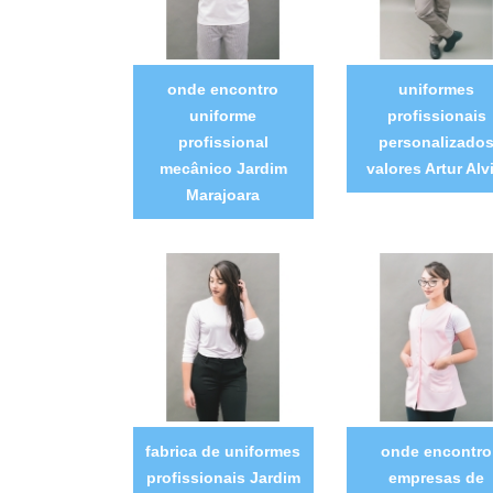
onde encontro
uniformes
uniforme
profissionais
profissional
personalizado
mecânico Jardim
valores Artur Alv
Marajoara
fabrica de uniformes
onde encontro
profissionais Jardim
empresas de