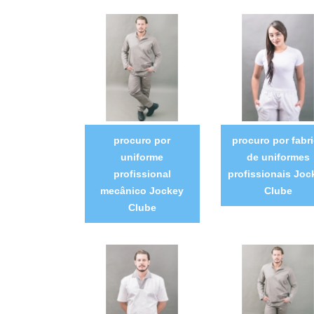
procuro por
procuro por fabr
uniforme
de uniformes
profissional
profissionais Joc
mecânico Jockey
Clube
Clube