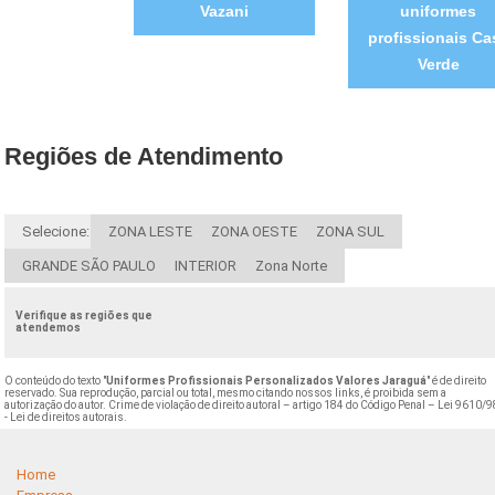
Vazani
uniformes
profissionais Ca
Verde
Regiões de Atendimento
Selecione:
ZONA LESTE
ZONA OESTE
ZONA SUL
GRANDE SÃO PAULO
INTERIOR
Zona Norte
Verifique as regiões que
atendemos
O conteúdo do texto "
Uniformes Profissionais Personalizados Valores Jaraguá
" é de direito
reservado. Sua reprodução, parcial ou total, mesmo citando nossos links, é proibida sem a
autorização do autor. Crime de violação de direito autoral – artigo 184 do Código Penal –
Lei 9610/9
- Lei de direitos autorais
.
Home