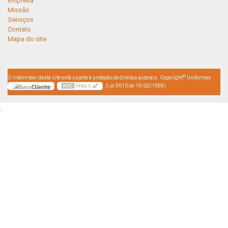
Empresa
Missão
Serviços
Contato
Mapa do site
©
O inteiro teor deste site está sujeito à proteção de direitos autorais. Copyright
Uniformes
(Lei 9610 de 19/02/1998)