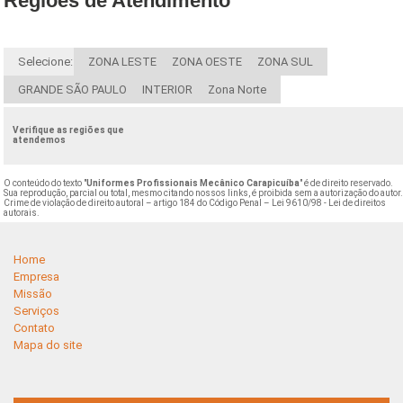
Regiões de Atendimento
Selecione:
ZONA LESTE
ZONA OESTE
ZONA SUL
GRANDE SÃO PAULO
INTERIOR
Zona Norte
Verifique as regiões que
atendemos
O conteúdo do texto "
Uniformes Profissionais Mecânico Carapicuíba
" é de direito reservado.
Sua reprodução, parcial ou total, mesmo citando nossos links, é proibida sem a autorização do autor
Crime de violação de direito autoral – artigo 184 do Código Penal –
Lei 9610/98 - Lei de direitos
autorais
.
Home
Empresa
Missão
Serviços
Contato
Mapa do site