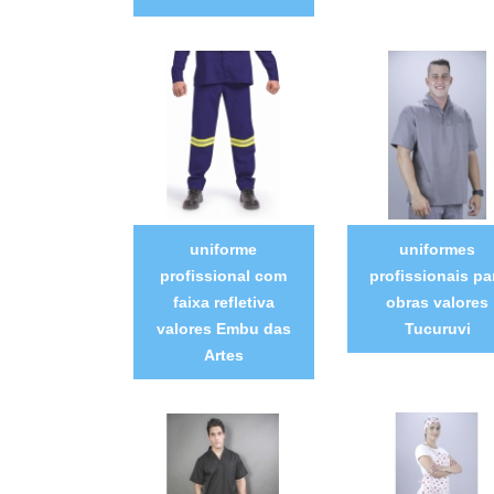
uniforme
uniformes
profissional com
profissionais pa
faixa refletiva
obras valores
valores Embu das
Tucuruvi
Artes