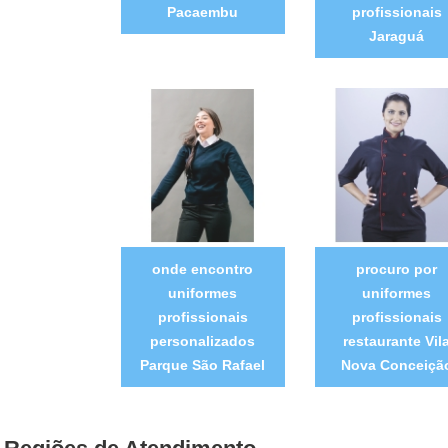
Pacaembu
profissionais
Jaraguá
onde encontro
procuro por
uniformes
uniformes
profissionais
profissionais
personalizados
restaurante Vil
Parque São Rafael
Nova Conceiçã