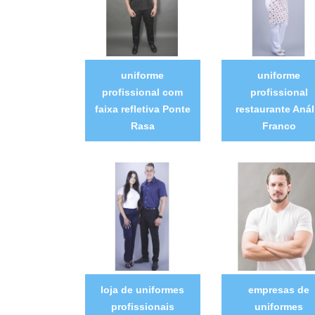
uniforme
uniforme
profissional com
profissional
faixa refletiva Ponte
restaurante Anál
Rasa
Franco
loja de uniformes
empresas de
profissionais
uniformes