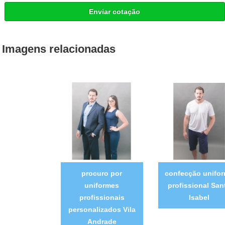
Enviar cotação
Imagens relacionadas
procuro por
confecção unifo
uniformes
profissional San
profissionais
Isabel
personalizados Vila
Andrade