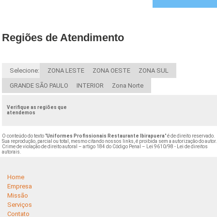
Regiões de Atendimento
Selecione:
ZONA LESTE
ZONA OESTE
ZONA SUL
GRANDE SÃO PAULO
INTERIOR
Zona Norte
Verifique as regiões que
atendemos
O conteúdo do texto "
Uniformes Profissionais Restaurante Ibirapuera
" é de direito reservado.
Sua reprodução, parcial ou total, mesmo citando nossos links, é proibida sem a autorização do autor
Crime de violação de direito autoral – artigo 184 do Código Penal –
Lei 9610/98 - Lei de direitos
autorais
.
Home
Empresa
Missão
Serviços
Contato