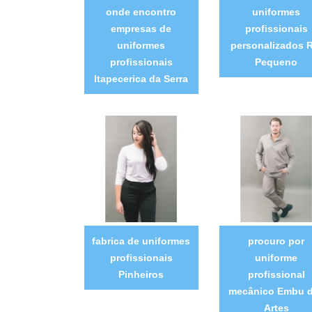
onde encontro
uniformes
empresas de
profissionais
uniformes
personalizados R
profissionais
Pequeno
Itapecerica da Serra
fabrica de uniformes
procuro por
profissionais
uniforme
Pinheiros
profissional
mecânico Embu 
Artes