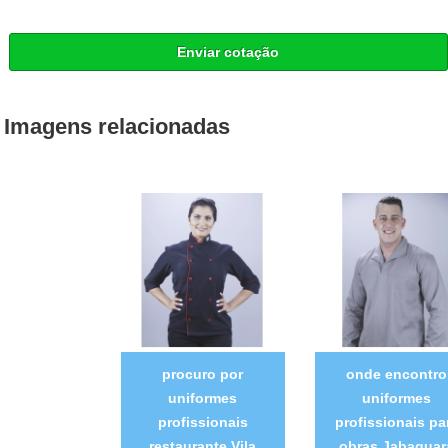
Enviar cotação
Imagens relacionadas
procuro por
onde encontro
uniformes
uniformes
profissionais
profissionais pa
restaurante Vila
obras Jabaquar