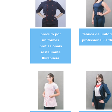
procuro por
fabrica de unifo
uniformes
profissional Jard
profissionais
restaurante
Ibirapuera