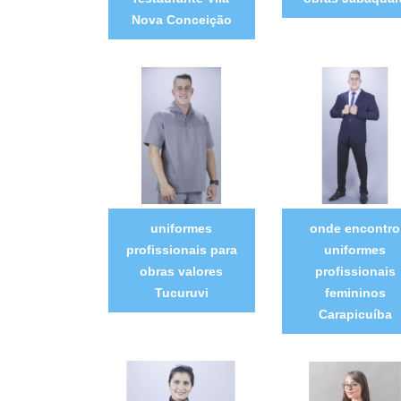
Nova Conceição
uniformes
onde encontro
profissionais para
uniformes
obras valores
profissionais
Tucuruvi
femininos
Carapicuíba