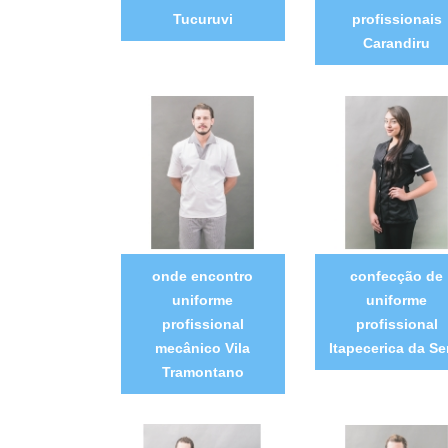
Tucuruvi
profissionais
Carandiru
onde encontro
confecção de
uniforme
uniforme
profissional
profissional
mecânico Vila
Itapecerica da Se
Tramontano