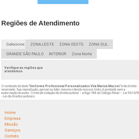
Regiões de Atendimento
Selecione:
ZONA LESTE
ZONA OESTE
ZONA SUL
GRANDE SÃO PAULO
INTERIOR
Zona Norte
Verifique as regiões que
atendemos
O conteúdo do texto "
Uniforme Profissional Personalizados Vila Marisa Mazzei
" é de direito
reservado. Sua reprodução, parcial ou total, mesmo citando nossos links, é proibida sem a
autorização do autor. Crime de violação de direito autoral – artigo 184 do Código Penal –
Lei 9610/9
- Lei de direitos autorais
.
Home
Empresa
Missão
Serviços
Contato