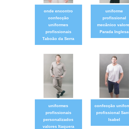
onde encontro
uniforme
confecção
profissional
uniformes
mecânico valor
profissionais
Parada Inglesa
Taboão da Serra
uniformes
confecção unifo
profissionais
profissional San
personalizados
Isabel
valores Itaquera