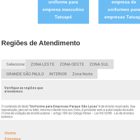
uniforme para
empresa de
empresa masculino
uniformes para
Tatuapé
empresas Tatua
Regiões de Atendimento
Selecione:
ZONA LESTE
ZONA OESTE
ZONA SUL
GRANDE SÃO PAULO
INTERIOR
Zona Norte
Verifique as regiões que
atendemos
O conteúdo do texto "
Uniforme para Empresas Parque São Lucas
" é de direito reservado. Sua
reprodução, parcial ou total, mesmo citando nossos links, é proibida sem a autorização do autor.
Crime de violação de direito autoral – artigo 184 do Código Penal –
Lei 9610/98 - Lei de direitos
autorais
.
Home
Empresa