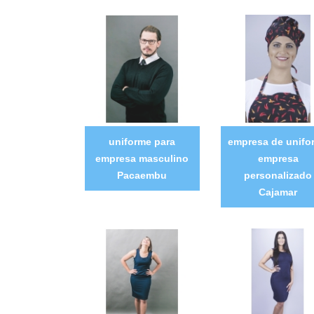
uniforme para
empresa de unifo
empresa masculino
empresa
Pacaembu
personalizado
Cajamar