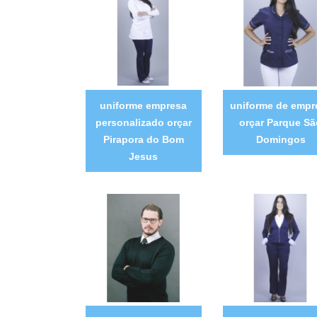
uniforme empresa
uniforme de empr
personalizado orçar
orçar Parque Sã
Pirapora do Bom
Domingos
Jesus