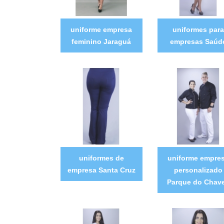
uniforme empresa
uniformes para
feminino Jaraguá
empresas Saúd
uniformes de
uniforme empre
empresa Santa Cruz
personalizado
Parque do Chav