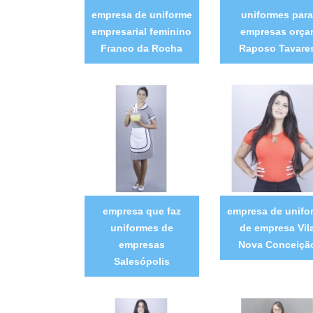
empresa de uniforme
uniformes para
empresarial feminino
empresas orça
Franco da Rocha
Raposo Tavare
empresa que faz
empresa de unifo
uniformes de
de empresa Vil
empresas
Nova Conceiçã
Salesópolis