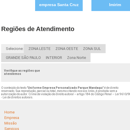
empresa Santa Cruz
Imirim
Regiões de Atendimento
Selecione:
ZONA LESTE
ZONA OESTE
ZONA SUL
GRANDE SÃO PAULO
INTERIOR
Zona Norte
Verifique as regiões que
atendemos
O conteúdo do texto "
Uniforme Empresa Personalizado Parque Mandaqui
" é de direito
reservado. Sua reprodução, parcial ou total, mesmo citando nossos links, é proibida sem a
autorização do autor. Crime de violação de direito autoral – artigo 184 do Código Penal –
Lei 9610/9
- Lei de direitos autorais
.
Home
Empresa
Missão
Serviços