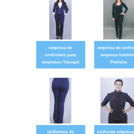
empresa de
empresa de unifo
uniformes para
empresa femini
empresas Tatuapé
Pedreira
uniformes de
uniforme empresar