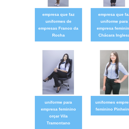
empresa que faz
empresa que fa
uniformes de
uniforme para
empresas Franco da
empresa femini
Rocha
Chácara Ingles
uniforme para
uniformes empre
empresa feminino
feminino Pinheir
orçar Vila
Tramontano