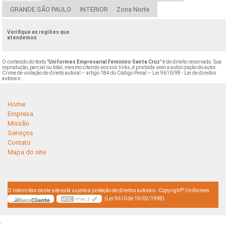
GRANDE SÃO PAULO
INTERIOR
Zona Norte
Verifique as regiões que
atendemos
O conteúdo do texto "
Uniformes Empresarial Feminino Santa Cruz
" é de direito reservado. Sua
reprodução, parcial ou total, mesmo citando nossos links, é proibida sem a autorização do autor.
Crime de violação de direito autoral – artigo 184 do Código Penal –
Lei 9610/98 - Lei de direitos
autorais
.
Home
Empresa
Missão
Serviços
Contato
Mapa do site
©
O inteiro teor deste site está sujeito à proteção de direitos autorais. Copyright
Uniformes
(Lei 9610 de 19/02/1998)