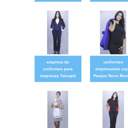
empresa de
uniformes
uniformes para
empresariais orç
empresas Tatuapé
Parque Novo Mu