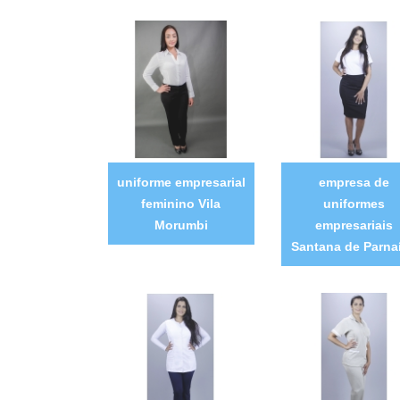
uniforme empresarial
empresa de
feminino Vila
uniformes
Morumbi
empresariais
Santana de Parna