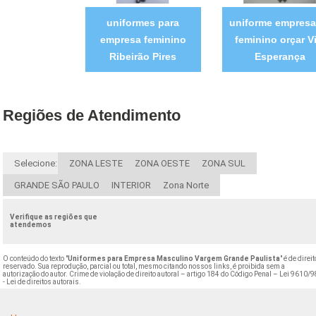
uniformes para
uniforme empresar
empresa feminino
feminino orçar Vi
Ribeirão Pires
Esperança
Regiões de Atendimento
Selecione:
ZONA LESTE
ZONA OESTE
ZONA SUL
GRANDE SÃO PAULO
INTERIOR
Zona Norte
Verifique as regiões que
atendemos
O conteúdo do texto "
Uniformes para Empresa Masculino Vargem Grande Paulista
" é de direit
reservado. Sua reprodução, parcial ou total, mesmo citando nossos links, é proibida sem a
autorização do autor. Crime de violação de direito autoral – artigo 184 do Código Penal –
Lei 9610/9
- Lei de direitos autorais
.