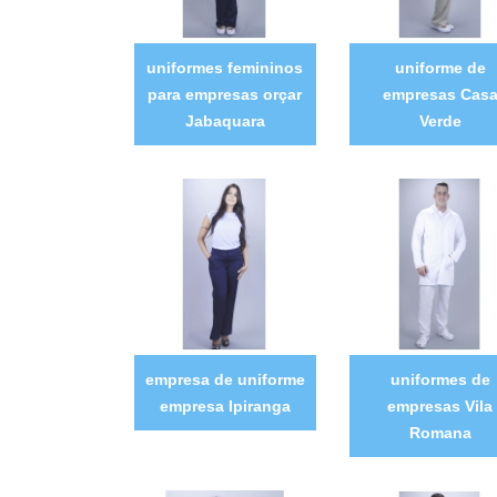
uniformes femininos
uniforme de
para empresas orçar
empresas Cas
Jabaquara
Verde
empresa de uniforme
uniformes de
empresa Ipiranga
empresas Vila
Romana