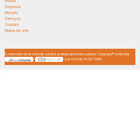
Home
Empresa
Missão
Serviços
Contato
Mapa do site
©
O inteiro teor deste site está sujeito à proteção de direitos autorais. Copyright
Uniformes
(Lei 9610 de 19/02/1998)