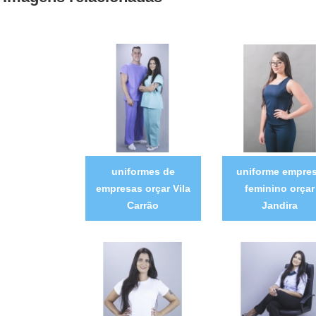
uniformes de
uniforme empre
empresas orçar Vila
feminino orçar
Carrão
Jandira