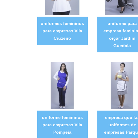
uniformes femininos
uniforme para
para empresas Vila
empresa femini
Cruzeiro
orçar Jardim
Guedala
uniforme femininos
empresa que fa
para empresas Vila
uniformes de
Pompeia
empresas Parqu