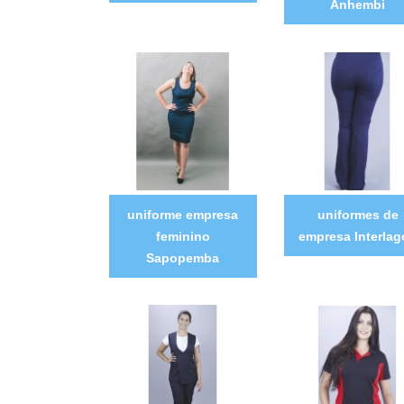
Anhembi
uniforme empresa
uniformes de
feminino
empresa Interlag
Sapopemba