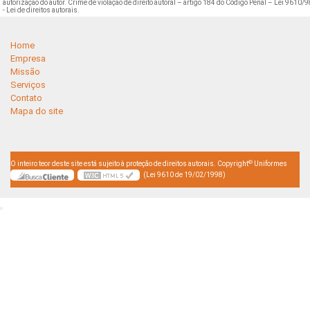
autorização do autor. Crime de violação de direito autoral – artigo 184 do Código Penal –
Lei 9610/9
- Lei de direitos autorais
.
Home
Empresa
Missão
Serviços
Contato
Mapa do site
©
O inteiro teor deste site está sujeito à proteção de direitos autorais. Copyright
Uniformes
(Lei 9610 de 19/02/1998)