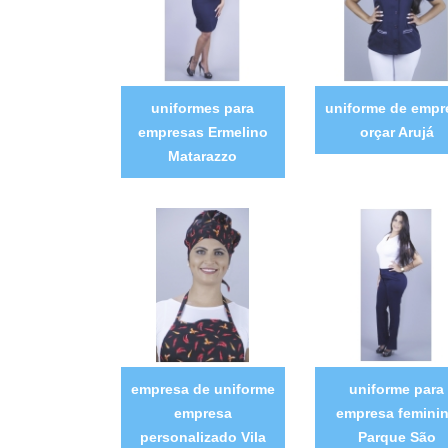
uniformes para
uniforme de empr
empresas Ermelino
orçar Arujá
Matarazzo
empresa de uniforme
uniforme para
empresa
empresa femini
personalizado Vila
Parque São