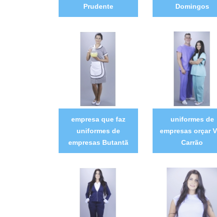
Prudente
Domingos
empresa que faz
uniformes de
uniformes de
empresas orçar V
empresas Butantã
Carrão