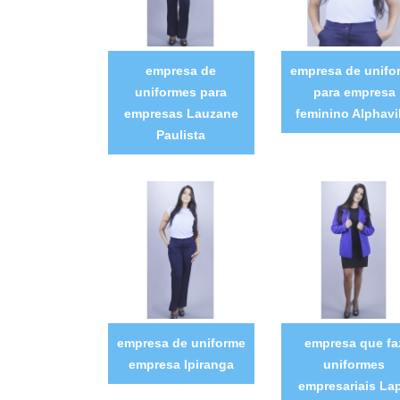
empresa de
empresa de unifo
uniformes para
para empresa
empresas Lauzane
feminino Alphavi
Paulista
empresa de uniforme
empresa que fa
empresa Ipiranga
uniformes
empresariais La