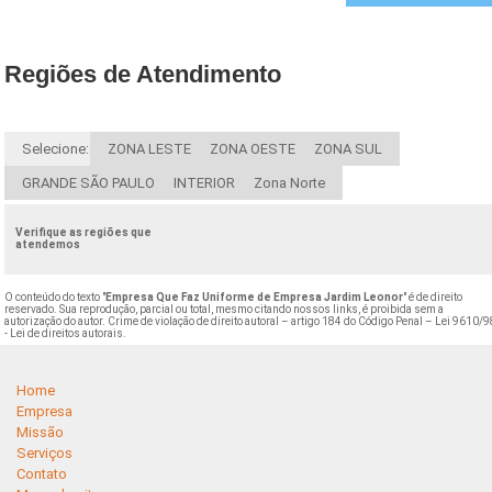
Regiões de Atendimento
Selecione:
ZONA LESTE
ZONA OESTE
ZONA SUL
GRANDE SÃO PAULO
INTERIOR
Zona Norte
Verifique as regiões que
atendemos
O conteúdo do texto "
Empresa Que Faz Uniforme de Empresa Jardim Leonor
" é de direito
reservado. Sua reprodução, parcial ou total, mesmo citando nossos links, é proibida sem a
autorização do autor. Crime de violação de direito autoral – artigo 184 do Código Penal –
Lei 9610/9
- Lei de direitos autorais
.
Home
Empresa
Missão
Serviços
Contato